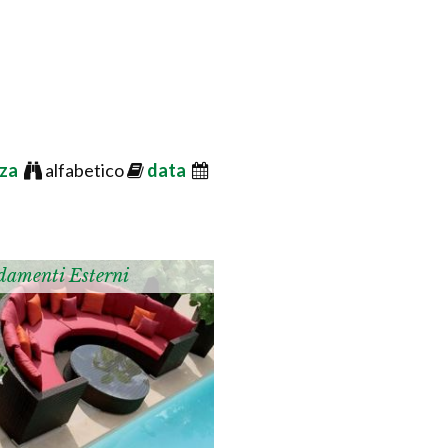
nza
alfabetico
data
damenti Esterni