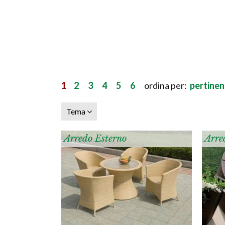
1
2
3
4
5
6
ordina per:
pertine
Tema
Arredo Esterno
Arre