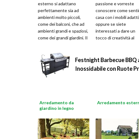
esterno si adattano
passione e vorreste
perfettamente sia ad
conoscere come sentir
ambienti molto piccoli,
casa con i mobili adatti
come dei balconi, che ad
oppure se siete
ambienti grandi e spaziosi,
interessati a dare un
come dei grandi giardini. Il
tocco di creatività al
materiale deve essere
vostro giardino, è
scelto in mo
importante conoscere
Festnight Barbecue BBQ a 
Inossidabile con Ruote
Pr
Arredamento da
Arredamento estern
giardino in legno