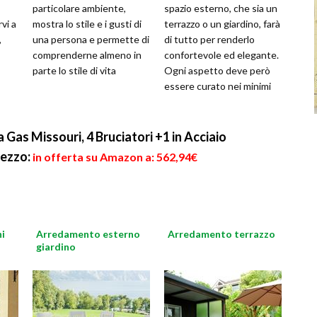
particolare ambiente,
spazio esterno, che sia un
vi a
mostra lo stile e i gusti di
terrazzo o un giardino, farà
,
una persona e permette di
di tutto per renderlo
comprenderne almeno in
confortevole ed elegante.
parte lo stile di vita
Ogni aspetto deve però
essere curato nei minimi
dettagli, finiture, mobili
Gas Missouri, 4 Bruciatori +1 in Acciaio
ezzo:
in offerta su Amazon a: 562,94€
i
Arredamento esterno
Arredamento terrazzo
giardino