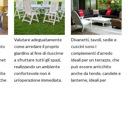
Valutare adeguatamente
Divanetti, tavoli, sedie e
nto
come arredare il proprio
cuscini sono i
giardino al fine di riuscirne
complementi d'arredo
net
a sfruttare tutti gli spazi,
ideali per un terrazzo, che
realizzando un ambiente
può essere arricchito
dite
confortevole non è
anche da tende, candele e
 che
un'operazione immediata.
lanterne, ideali per
ù
Tuttavia, grazie all'inst
illuminare le sere d'estate.
Vasi e fior