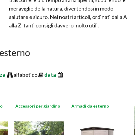
trascorrere più tempo all'aria aperta, scoprendo le
meraviglie della natura, divertendosi in modo
salutare e sicuro. Nei nostri articoli, ordinati dalla A
alla Z, tanti consigli davvero molto utili.
 esterno
nza
alfabetico
data
no
Accessori per giardino
Armadi da esterno