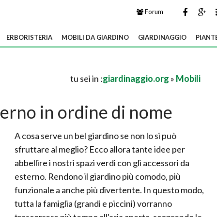
Forum
ERBORISTERIA
MOBILI DA GIARDINO
GIARDINAGGIO
PIANT
tu sei in :
giardinaggio.org
»
Mobili
terno in ordine di nome
A cosa serve un bel giardino se non lo si può
sfruttare al meglio? Ecco allora tante idee per
abbellire i nostri spazi verdi con gli accessori da
esterno. Rendono il giardino più comodo, più
funzionale a anche più divertente. In questo modo,
tutta la famiglia (grandi e piccini) vorranno