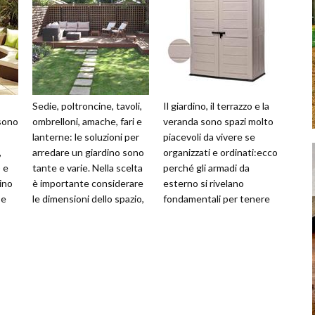
Sedie, poltroncine, tavoli,
Il giardino, il terrazzo e la
 sono
ombrelloni, amache, fari e
veranda sono spazi molto
lanterne: le soluzioni per
piacevoli da vivere se
,
arredare un giardino sono
organizzati e ordinati:ecco
) e
tante e varie. Nella scelta
perché gli armadi da
ino
è importante considerare
esterno si rivelano
 e
le dimensioni dello spazio,
fondamentali per tenere
se
lo stile de
tutto il necessario
ordinato