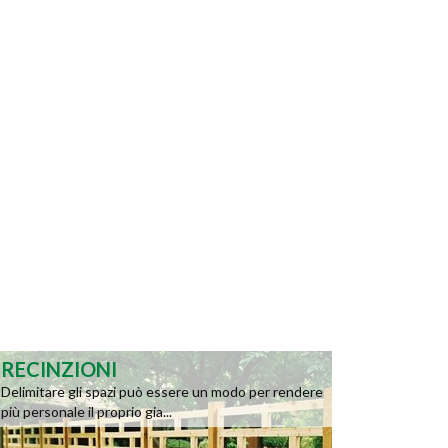
RECINZIONI
Delimitare gli spazi può essere un modo per rendere
più personale il proprio gia...