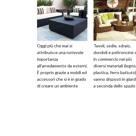
Oggi più che mai si
Tavoli, sedie, sdraio,
attribuisce una notevole
dondoli e poltroncine
importanza
in commercio nei più
all'arredamento da esterni.
diversi materiali (legno
È proprio grazie a mobili ed
plastica, ferro battuto
accessori che si è in grado
vanno disposti in giard
di creare un ambiente
a seconda dello spazio
originale, funzionale,
delle esigenze. Grazio
pratico ed aff