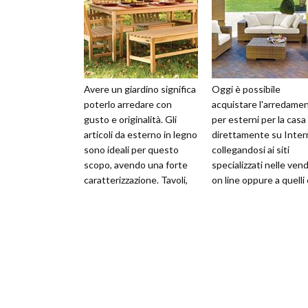
Avere un giardino significa
Oggi è possibile
poterlo arredare con
acquistare l'arredame
gusto e originalità. Gli
per esterni per la casa
articoli da esterno in legno
direttamente su Inter
sono ideali per questo
collegandosi ai siti
scopo, avendo una forte
specializzati nelle ven
caratterizzazione. Tavoli,
on line oppure a quelli
amache, gazebo e altro
pubblicizzano uno o pi
marchi.