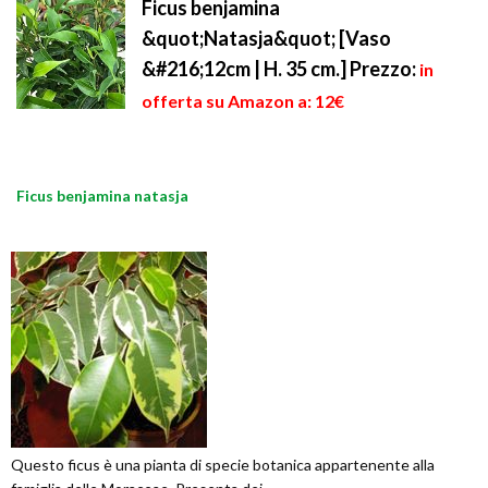
Ficus benjamina
&quot;Natasja&quot; [Vaso
&#216;12cm | H. 35 cm.]
Prezzo:
in
offerta su Amazon a: 12€
Ficus benjamina natasja
Questo ficus è una pianta di specie botanica appartenente alla