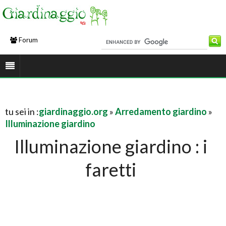
Forum
tu sei in :
giardinaggio.org
»
Arredamento giardino
»
Illuminazione giardino
Illuminazione giardino : i
faretti