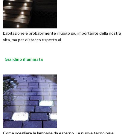
L’abitazione è probabilmente il luogo più importante della nostra
vita, ma per distacco rispetto ai
Giardino illuminato
Come scegliere le lampade da esterno. Le nuove tecnologie