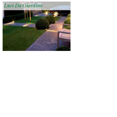
Luci Da Giardino