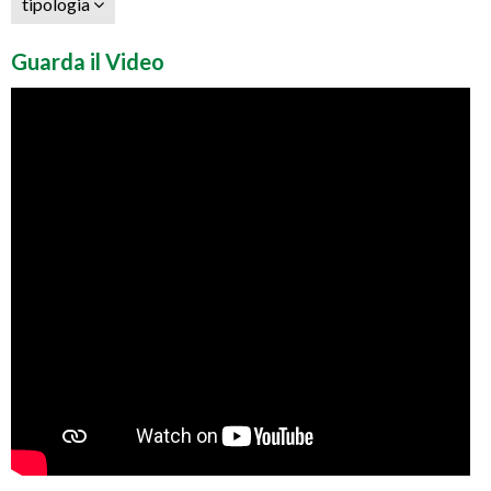
tipologia
Guarda il Video