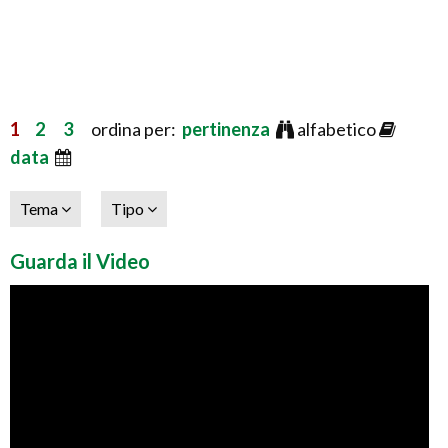
1
2
3
ordina per:
pertinenza
alfabetico
data
Tema
Tipo
Guarda il Video