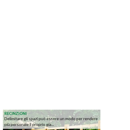
RECINZIONI
Delimitare gli spazi può essere un modo per rendere
più personale il proprio gia...