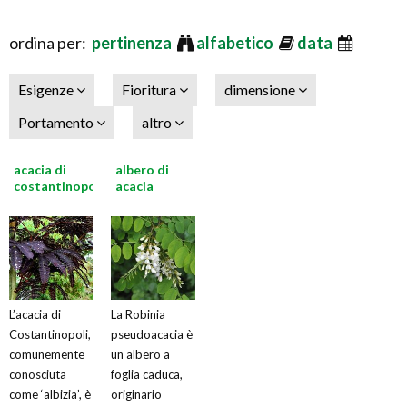
ordina per:
pertinenza
alfabetico
data
Esigenze
Fioritura
dimensione
Portamento
altro
acacia di
albero di
costantinopoli
acacia
L’acacia di
La Robinia
Costantinopoli,
pseudoacacia è
comunemente
un albero a
conosciuta
foglia caduca,
come ‘albizia’, è
originario