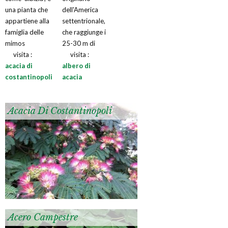
una pianta che
dell'America
appartiene alla
settentrionale,
famiglia delle
che raggiunge i
mimos
25-30 m di
visita :
visita :
acacia di
albero di
costantinopoli
acacia
Acacia Di Costantinopoli
Acero Campestre