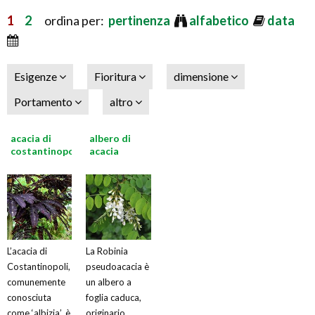
1
2
ordina per:
pertinenza
alfabetico
data
Esigenze
Fioritura
dimensione
Portamento
altro
acacia di
albero di
costantinopoli
acacia
L’acacia di
La Robinia
Costantinopoli,
pseudoacacia è
comunemente
un albero a
conosciuta
foglia caduca,
come ‘albizia’, è
originario