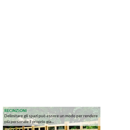
RECINZIONI
Delimitare gli spazi può essere un modo per rendere
più personale il proprio gia...