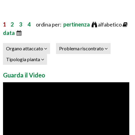
1
2
3
4
ordina per:
pertinenza
alfabetico
data
Organo attaccato
Problema riscontrato
Tipologia pianta
Guarda il Video