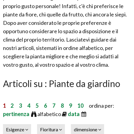
proprio gusto personale! Infatti, c'è chi preferisce le
piante da fiore, chi quelle da frutto, chi ancora le siepi.
Dopo aver considerato le proprie preferenze è
opportuno considerare lo spazio a disposizione e il
clima del proprio territorio. Lasciatevi guidare dai
nostri articoli, sistemati in ordine alfabetico, per
scegliere la pianta migliore e che meglio si adatti al
vostro gusto, al vostro spazio e al vostro clima.
Articoli su : Piante da giardino
1
2
3
4
5
6
7
8
9
10
ordina per:
pertinenza
alfabetico
data
Esigenze
Fioritura
dimensione