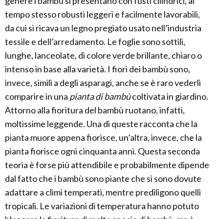
genere i bambù si presentano con fusti cilindrici, al
tempo stesso robusti leggeri e facilmente lavorabili,
da cui si ricava un legno pregiato usato nell’industria
tessile e dell’arredamento. Le foglie sono sottili,
lunghe, lanceolate, di colore verde brillante, chiaro o
intenso in base alla varietà. I fiori dei bambù sono,
invece, simili a degli asparagi, anche se è raro vederli
comparire in una
pianta di bambù
coltivata in giardino.
Attorno alla fioritura del bambù ruotano, infatti,
moltissime leggende. Una di queste racconta che la
pianta muore appena fiorisce, un’altra, invece, che la
pianta fiorisce ogni cinquanta anni. Questa seconda
teoria è forse più attendibile e probabilmente dipende
dal fatto che i bambù sono piante che si sono dovute
adattare a climi temperati, mentre prediligono quelli
tropicali. Le variazioni di temperatura hanno potuto