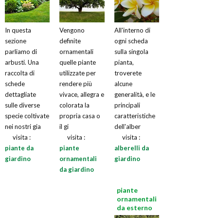
In questa
Vengono
All'interno di
sezione
definite
ogni scheda
parliamo di
ornamentali
sulla singola
arbusti. Una
quelle piante
pianta,
raccolta di
utilizzate per
troverete
schede
rendere più
alcune
dettagliate
vivace, allegra e
generalità, e le
sulle diverse
colorata la
principali
specie coltivate
propria casa o
caratteristiche
nei nostri gia
il gi
dell'alber
visita :
visita :
visita :
piante da
piante
alberelli da
giardino
ornamentali
giardino
da giardino
piante
ornamentali
da esterno