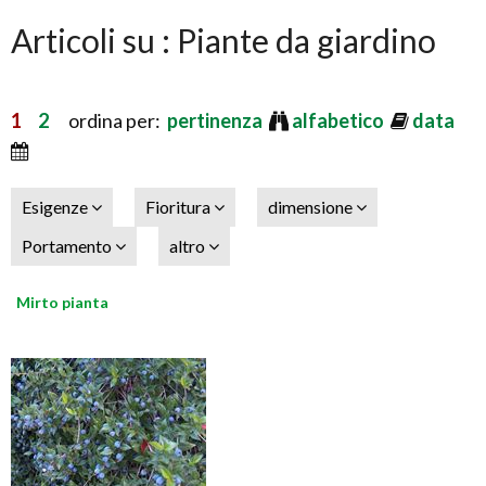
Articoli su : Piante da giardino
1
2
ordina per:
pertinenza
alfabetico
data
Esigenze
Fioritura
dimensione
Portamento
altro
Mirto pianta