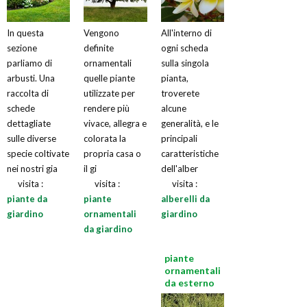
In questa
Vengono
All'interno di
sezione
definite
ogni scheda
parliamo di
ornamentali
sulla singola
arbusti. Una
quelle piante
pianta,
raccolta di
utilizzate per
troverete
schede
rendere più
alcune
dettagliate
vivace, allegra e
generalità, e le
sulle diverse
colorata la
principali
specie coltivate
propria casa o
caratteristiche
nei nostri gia
il gi
dell'alber
visita :
visita :
visita :
piante da
piante
alberelli da
giardino
ornamentali
giardino
da giardino
piante
ornamentali
da esterno