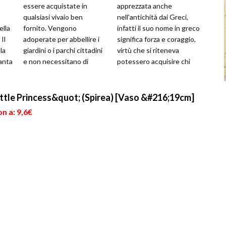
essere acquistate in
apprezzata anche
qualsiasi vivaio ben
nell'antichità dai Greci,
ella
fornito. Vengono
infatti il suo nome in greco
Il
adoperate per abbellire i
significa forza e coraggio,
la
giardini o i parchi cittadini
virtù che si riteneva
ianta
e non necessitano di
potessero acquisire chi
iam
particolari cure. Sono
odorava il suo intenso pro
pochi i parassiti c
ittle Princess&quot; (Spirea) [Vaso &#216;19cm]
n a: 9,6€