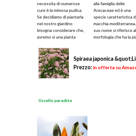
necessita di numerose
alla famiglia delle
cure è la mimosa pudica.
Arecaceae ed è una
Se decidiamo di piantarla
specie caratteristica d
nel nostro giardino
macchia mediterranea. 
bisogna considerare che,
suo nome si riferisce al
avremo sì una pianta
morfologia che ha la p
elegante e particolare, ma
e gli antichi greci la ch
anche una spe
Spiraea japonica &quot;L
Prezzo:
in offerta su Amazo
Uccello paradiso