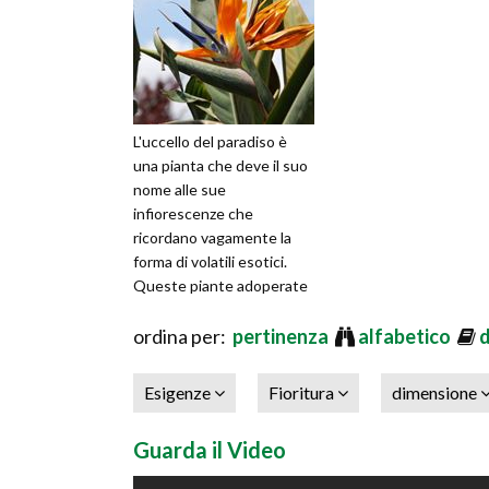
L'uccello del paradiso è
una pianta che deve il suo
nome alle sue
infiorescenze che
ricordano vagamente la
forma di volatili esotici.
Queste piante adoperate
per decorare i giardini, si
adattano bene
ordina per:
pertinenza
alfabetico
Esigenze
Fioritura
dimensione
Guarda il Video