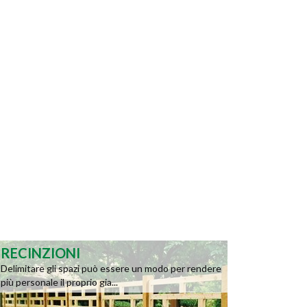
RECINZIONI
Delimitare gli spazi può essere un modo per rendere
più personale il proprio gia...