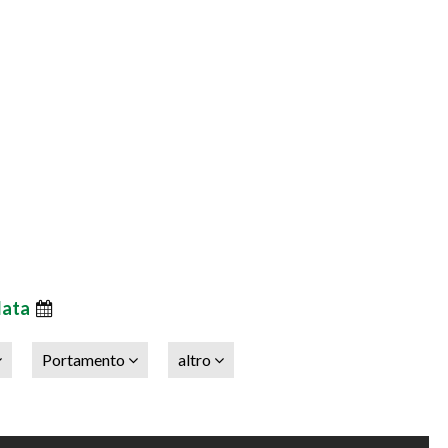
data
Portamento
altro