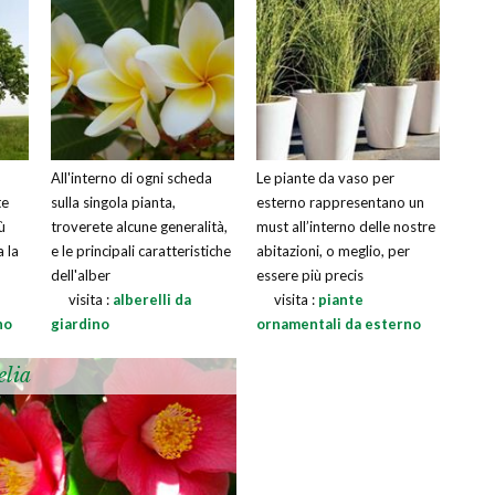
All'interno di ogni scheda
Le piante da vaso per
te
sulla singola pianta,
esterno rappresentano un
ù
troverete alcune generalità,
must all’interno delle nostre
a la
e le principali caratteristiche
abitazioni, o meglio, per
dell'alber
essere più precis
visita :
alberelli da
visita :
piante
no
giardino
ornamentali da esterno
lia