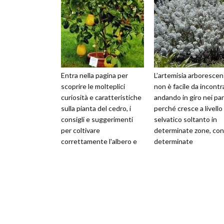
Entra nella pagina per
L’artemisia arborescen
scoprire le molteplici
non è facile da incontr
curiosità e caratteristiche
andando in giro nei par
sulla pianta del cedro, i
perché cresce a livello
consigli e suggerimenti
selvatico soltanto in
per coltivare
determinate zone, con
correttamente l'albero e
determinate
molto altro ancora
caratteristiche. Coltiv
in giardino,