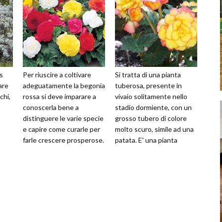
s
Per riuscire a coltivare
Si tratta di una pianta
are
adeguatamente la begonia
tuberosa, presente in
chi,
rossa si deve imparare a
vivaio solitamente nello
conoscerla bene a
stadio dormiente, con un
distinguere le varie specie
grosso tubero di colore
e capire come curarle per
molto scuro, simile ad una
farle crescere prosperose.
patata. E' una pianta
arla
Per ottenere ottime infior
ornamentale, che sviluppa
merav