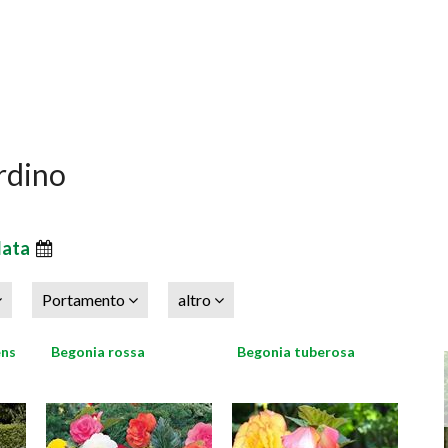
ardino
data
Portamento
altro
ens
Begonia rossa
Begonia tuberosa