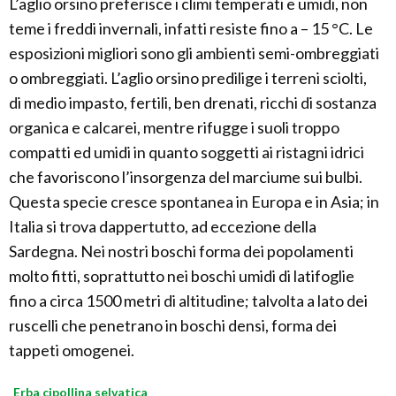
L’aglio orsino preferisce i climi temperati e umidi, non
teme i freddi invernali, infatti resiste fino a – 15 °C. Le
esposizioni migliori sono gli ambienti semi-ombreggiati
o ombreggiati. L’aglio orsino predilige i terreni sciolti,
di medio impasto, fertili, ben drenati, ricchi di sostanza
organica e calcarei, mentre rifugge i suoli troppo
compatti ed umidi in quanto soggetti ai ristagni idrici
che favoriscono l’insorgenza del marciume sui bulbi.
Questa specie cresce spontanea in Europa e in Asia; in
Italia si trova dappertutto, ad eccezione della
Sardegna. Nei nostri boschi forma dei popolamenti
molto fitti, soprattutto nei boschi umidi di latifoglie
fino a circa 1500 metri di altitudine; talvolta a lato dei
ruscelli che penetrano in boschi densi, forma dei
tappeti omogenei.
Erba cipollina selvatica