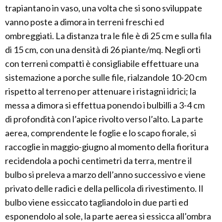
trapiantano in vaso, una volta che si sono sviluppate
vanno poste a dimora in terreni freschi ed
ombreggiati. La distanza tra le file è di 25 cm e sulla fila
di 15 cm, con una densità di 26 piante/mq. Negli orti
con terreni compatti è consigliabile effettuare una
sistemazione a porche sulle file, rialzandole 10-20 cm
rispetto al terreno per attenuare i ristagni idrici; la
messa a dimora si effettua ponendo i bulbilli a 3-4 cm
di profondità con l’apice rivolto verso l’alto. La parte
aerea, comprendente le foglie e lo scapo fiorale, si
raccoglie in maggio-giugno al momento della fioritura
recidendola a pochi centimetri da terra, mentre il
bulbo si preleva a marzo dell’anno successivo e viene
privato delle radici e della pellicola di rivestimento. Il
bulbo viene essiccato tagliandolo in due parti ed
esponendolo al sole, la parte aerea si essicca all’ombra