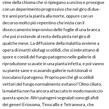
cime della chioma che si ripiegano a uncino e prosegue
con un deperimento progressivo che nel giro di due-
tre anni porta la pianta alla morte, oppure con un
decorso molto più repentino che inizia con il
disseccamento improvviso delle foglie di una branca
che poi si estende al resto della pinta nel giro di
qualche mese. La diffusione della malattia avviene a
opera di insetti xilofagi scotilidi, che si imbrattano di
spore e conidi del fungo patogeno nelle gallerie di
riproduzione scavate in una pianta infetta, e poi vanno
su piante sane e scavando gallerie nutrizionali vi
inoculano il patogeno. Proprio perché gli scotilidi
vettori del fungo normalmente evitano l’Olmo ciliato,
la malattia non ha ancora attaccato in modo massiccio
questa specie. Altri patogeni segnalati sono gli afidi
dei generi Eriosoma, Tinocallis e Tetraneura, che