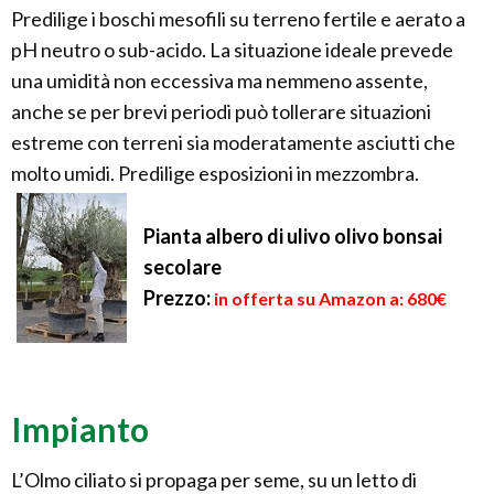
Predilige i boschi mesofili su terreno fertile e aerato a
pH neutro o sub-acido. La situazione ideale prevede
una umidità non eccessiva ma nemmeno assente,
anche se per brevi periodi può tollerare situazioni
estreme con terreni sia moderatamente asciutti che
molto umidi. Predilige esposizioni in mezzombra.
Pianta albero di ulivo olivo bonsai
secolare
Prezzo:
in offerta su Amazon a: 680€
Impianto
L’Olmo ciliato si propaga per seme, su un letto di