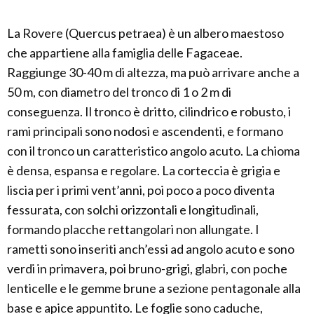
La Rovere (Quercus petraea) è un albero maestoso
che appartiene alla famiglia delle Fagaceae.
Raggiunge 30-40 m di altezza, ma può arrivare anche a
50 m, con diametro del tronco di 1 o 2 m di
conseguenza. Il tronco è dritto, cilindrico e robusto, i
rami principali sono nodosi e ascendenti, e formano
con il tronco un caratteristico angolo acuto. La chioma
è densa, espansa e regolare. La corteccia è grigia e
liscia per i primi vent’anni, poi poco a poco diventa
fessurata, con solchi orizzontali e longitudinali,
formando placche rettangolari non allungate. I
rametti sono inseriti anch’essi ad angolo acuto e sono
verdi in primavera, poi bruno-grigi, glabri, con poche
lenticelle e le gemme brune a sezione pentagonale alla
base e apice appuntito. Le foglie sono caduche,