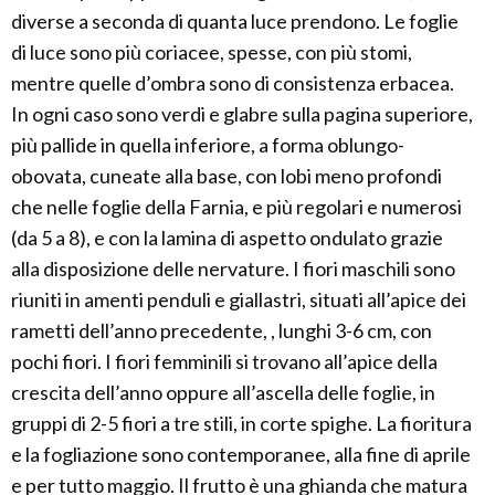
diverse a seconda di quanta luce prendono. Le foglie
di luce sono più coriacee, spesse, con più stomi,
mentre quelle d’ombra sono di consistenza erbacea.
In ogni caso sono verdi e glabre sulla pagina superiore,
più pallide in quella inferiore, a forma oblungo-
obovata, cuneate alla base, con lobi meno profondi
che nelle foglie della Farnia, e più regolari e numerosi
(da 5 a 8), e con la lamina di aspetto ondulato grazie
alla disposizione delle nervature. I fiori maschili sono
riuniti in amenti penduli e giallastri, situati all’apice dei
rametti dell’anno precedente, , lunghi 3-6 cm, con
pochi fiori. I fiori femminili si trovano all’apice della
crescita dell’anno oppure all’ascella delle foglie, in
gruppi di 2-5 fiori a tre stili, in corte spighe. La fioritura
e la fogliazione sono contemporanee, alla fine di aprile
e per tutto maggio. Il frutto è una ghianda che matura