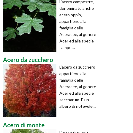
L’acero campestre,
denominato anche
acero oppio,
appartiene alla
famiglia delle
Aceracee, al genere
Acer ed alla specie
campe ...
Acero da zucchero
L’acero da zucchero
appartiene alla
famiglia delle
Aceracee, al genere
Acer ed alla specie
saccharum. È un
albero di notevole ...
Acero di monte
L’acero di monte,