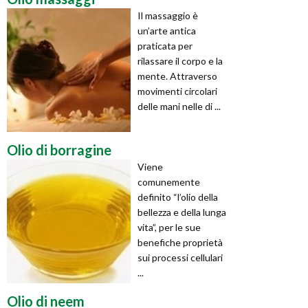
Il massaggio è
un’arte antica
praticata per
rilassare il corpo e la
mente. Attraverso
movimenti circolari
delle mani nelle di ...
Olio di borragine
Viene
comunemente
definito “l’olio della
bellezza e della lunga
vita”, per le sue
benefiche proprietà
sui processi cellulari
...
Olio di neem