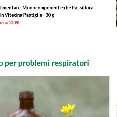
 Alimentare, Monocomponenti Erbe Passiflora
in Vitexina Pastiglie - 30 g
n a: 12,9€
o per problemi respiratori