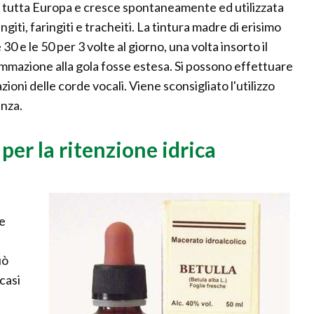
 in tutta Europa e cresce spontaneamente ed utilizzata
ngiti, faringiti e tracheiti. La tintura madre di erisimo
30 e le 50 per 3 volte al giorno, una volta insorto il
iammazione alla gola fosse estesa. Si possono effettuare
oni delle corde vocali. Viene sconsigliato l'utilizzo
anza.
per la ritenzione idrica
e
uò
casi