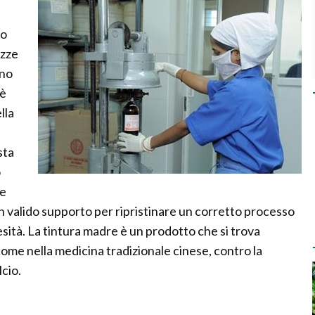
to
ezze
ono
 è
lla
sta
ò
me
valido supporto per ripristinare un corretto processo
esità. La tintura madre è un prodotto che si trova
come nella medicina tradizionale cinese, contro la
lcio.