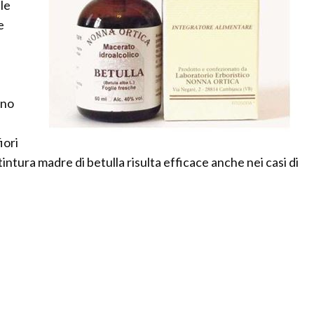
lle
e
ono
iori
 tintura madre di betulla risulta efficace anche nei casi di