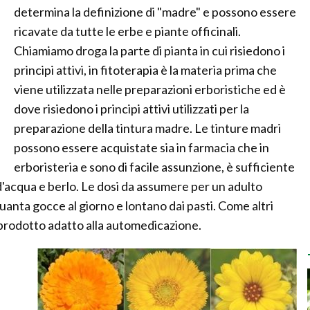
determina la definizione di "madre" e possono essere
ricavate da tutte le erbe e piante officinali.
Chiamiamo droga la parte di pianta in cui risiedono i
principi attivi, in fitoterapia è la materia prima che
viene utilizzata nelle preparazioni erboristiche ed è
dove risiedono i principi attivi utilizzati per la
preparazione della tintura madre. Le tinture madri
possono essere acquistate sia in farmacia che in
erboristeria e sono di facile assunzione, è sufficiente
d'acqua e berlo. Le dosi da assumere per un adulto
nta gocce al giorno e lontano dai pasti. Come altri
n prodotto adatto alla automedicazione.