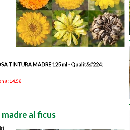
A TINTURA MADRE 125 ml - Qualit&#224;
n a: 14,5€
 madre al ficus
ri