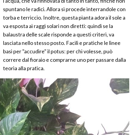
l'acqua, che va rinnovata di tanto in tanto, finchè non
spuntano le radici. Allora si procede interrandole con
torba e terriccio. Inoltre, questa pianta adora il sole a
va esposta ai raggi solari non diretti: quindi se la
balaustra delle scale risponde a questi criteri, va
lasciata nello stesso posto. Facili e pratiche le linee
basi per "accudire" il potus: per chi volesse, può
correre dal fioraio e comprarne uno per passare dalla
teoria alla pratica.