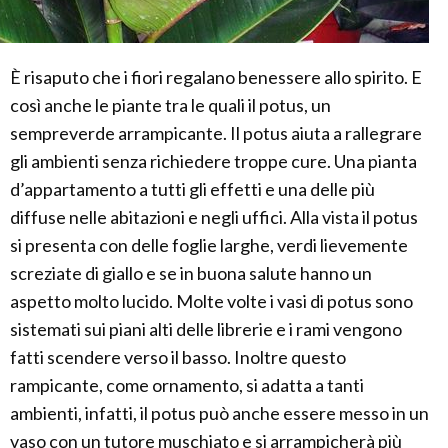
È risaputo che i fiori regalano benessere allo spirito. E
così anche le piante tra le quali il potus, un
sempreverde arrampicante. Il potus aiuta a rallegrare
gli ambienti senza richiedere troppe cure. Una pianta
d’appartamento a tutti gli effetti e una delle più
diffuse nelle abitazioni e negli uffici. Alla vista il potus
si presenta con delle foglie larghe, verdi lievemente
screziate di giallo e se in buona salute hanno un
aspetto molto lucido. Molte volte i vasi di potus sono
sistemati sui piani alti delle librerie e i rami vengono
fatti scendere verso il basso. Inoltre questo
rampicante, come ornamento, si adatta a tanti
ambienti, infatti, il potus può anche essere messo in un
vaso con un tutore muschiato e si arrampicherà più