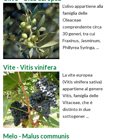
L’olivo appartiene alla
famiglia delle
Oleaceae
comprendente circa
30 generi, tra cui
Fraxinus, Jasminum,
Phillyrea Syringa, ...
Vite - Vitis vinifera
La vite europea
(Vitis vinifera sativa)
appartiene al genere
Vitis, famiglia delle
Vitaceae, che è
distinto in due
sottogener ...
Melo - Malus communis