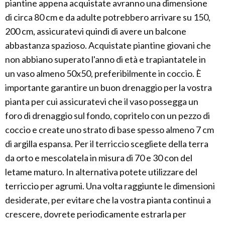
piantine appena acquistate avranno una dimensione
di circa 80 cm e da adulte potrebbero arrivare su 150,
200 cm, assicuratevi quindi di avere un balcone
abbastanza spazioso. Acquistate piantine giovani che
non abbiano superato l'anno di età e trapiantatele in
un vaso almeno 50x50, preferibilmente in coccio. È
importante garantire un buon drenaggio per la vostra
pianta per cui assicuratevi che il vaso possegga un
foro di drenaggio sul fondo, copritelo con un pezzo di
coccio e create uno strato di base spesso almeno 7 cm
di argilla espansa. Per il terriccio scegliete della terra
da orto e mescolatela in misura di 70 e 30 con del
letame maturo. In alternativa potete utilizzare del
terriccio per agrumi. Una volta raggiunte le dimensioni
desiderate, per evitare che la vostra pianta continui a
crescere, dovrete periodicamente estrarla per