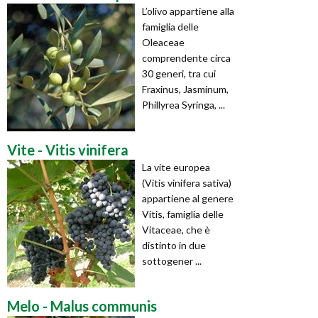
L’olivo appartiene alla
famiglia delle
Oleaceae
comprendente circa
30 generi, tra cui
Fraxinus, Jasminum,
Phillyrea Syringa, ...
Vite - Vitis vinifera
La vite europea
(Vitis vinifera sativa)
appartiene al genere
Vitis, famiglia delle
Vitaceae, che è
distinto in due
sottogener ...
Melo - Malus communis