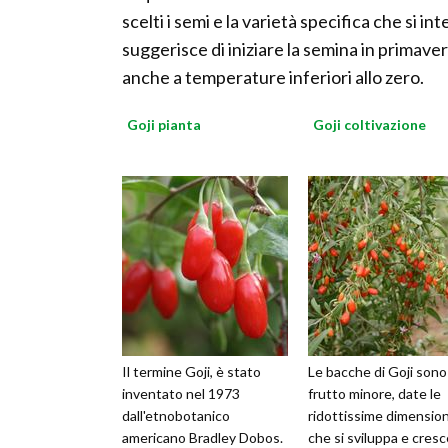
scelti i semi e la varietà specifica che si in
suggerisce di iniziare la semina in primave
anche a temperature inferiori allo zero.
Goji pianta
Goji coltivazione
Il termine Goji, è stato
Le bacche di Goji sono
inventato nel 1973
frutto minore, date le
dall'etnobotanico
ridottissime dimension
americano Bradley Dobos.
che si sviluppa e cresc