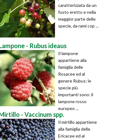
caratterizzata da un
fusto eretto e nella
maggior parte delle
specie, da rami cop ...
Lampone - Rubus ideaus
Il lampone
appartiene alla
famiglia delle
Rosacee ed al
genere Rubus; le
specie più
importanti sono: il
lampone rosso
europeo ...
Mirtillo - Vaccinum spp.
Il mirtillo appartiene
alla famiglia delle
Ericacee ed al