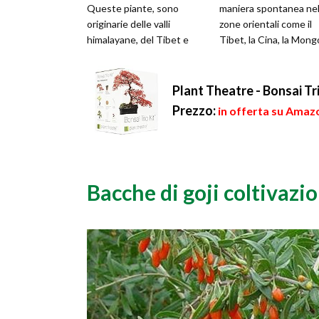
Queste piante, sono
maniera spontanea nel
originarie delle valli
zone orientali come il
himalayane, del Tibet e
Tibet, la Cina, la Mongo
delle provincie della Cina,
l'Hymalaya. La più alt...
dove crescono in m...
Plant Theatre - Bonsai Tri
Prezzo:
in offerta su Amazo
Bacche di goji coltivazi