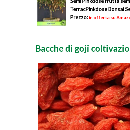
Semi Pinkdose frutta semi
TerracPinkdose Bonsai S
Prezzo:
in offerta su Amazo
Bacche di goji coltivazi