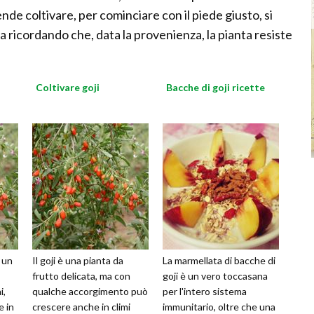
tende coltivare, per cominciare con il piede giusto, si
ra ricordando che, data la provenienza, la pianta resiste
Coltivare goji
Bacche di goji ricette
 un
Il goji è una pianta da
La marmellata di bacche di
frutto delicata, ma con
goji è un vero toccasana
i,
qualche accorgimento può
per l'intero sistema
e in
crescere anche in climi
immunitario, oltre che una