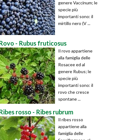
genere Vaccinum; le
specie più
importanti sono: il
mirtillo nero (V ...
Rovo - Rubus fruticosus
Il rovo appartiene
alla famiglia delle
Rosacee ed al
genere Rubus; le
specie più
importanti sono: il
rovo che cresce
spontane ...
Ribes rosso - Ribes rubrum
Il ribes rosso
appartiene alla
famiglia delle