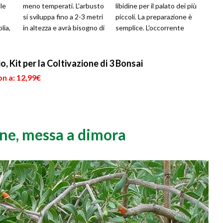
le
meno temperati. L'arbusto
libidine per il palato dei più
si sviluppa fino a 2-3 metri
piccoli. La preparazione è
lia,
in altezza e avrà bisogno di
semplice. L'occorrente
spazio per sviluppa...
risulta composto da...
o, Kit per la Coltivazione di 3 Bonsai
n a: 12,99€
one, messa a dimora