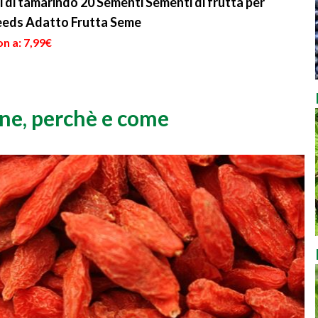
 di tamarindo 20 Sementi Sementi di frutta per
eeds Adatto Frutta Seme
n a: 7,99€
one, perchè e come