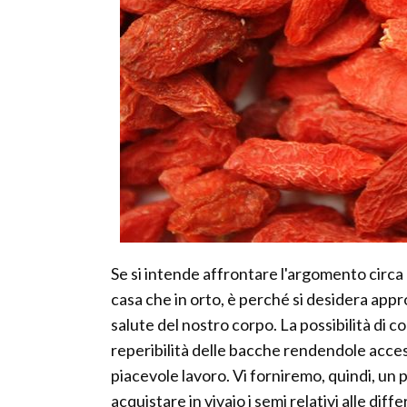
Se si intende affrontare l'argomento circa l
casa che in orto, è perché si desidera appr
salute del nostro corpo. La possibilità di 
reperibilità delle bacche rendendole access
piacevole lavoro. Vi forniremo, quindi, un p
acquistare in vivaio i semi relativi alle dif