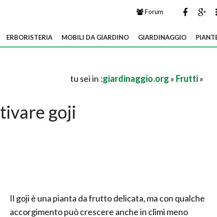
Forum
ERBORISTERIA
MOBILI DA GIARDINO
GIARDINAGGIO
PIANT
tu sei in :
giardinaggio.org
»
Frutti
»
tivare goji
Il goji è una pianta da frutto delicata, ma con qualche
accorgimento può crescere anche in climi meno