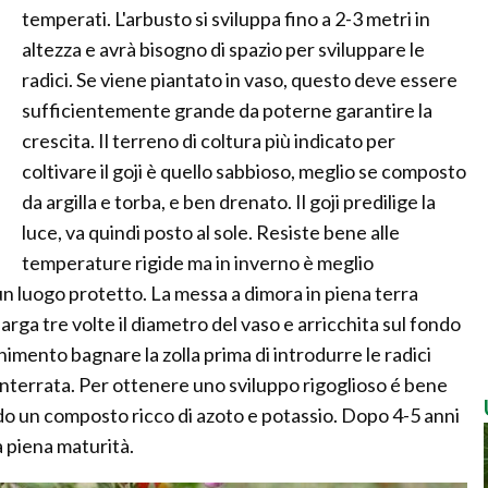
temperati. L'arbusto si sviluppa fino a 2-3 metri in
altezza e avrà bisogno di spazio per sviluppare le
radici. Se viene piantato in vaso, questo deve essere
sufficientemente grande da poterne garantire la
crescita. Il terreno di coltura più indicato per
coltivare il goji è quello sabbioso, meglio se composto
da argilla e torba, e ben drenato. Il goji predilige la
luce, va quindi posto al sole. Resiste bene alle
temperature rigide ma in inverno è meglio
 un luogo protetto. La messa a dimora in piena terra
rga tre volte il diametro del vaso e arricchita sul fondo
imento bagnare la zolla prima di introdurre le radici
 interrata. Per ottenere uno sviluppo rigoglioso é bene
do un composto ricco di azoto e potassio. Dopo 4-5 anni
a piena maturità.