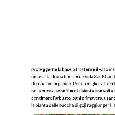
proteggerne la base o trasferire il vaso in
necessita di una buca profonda 30-40 cm, la
di concime organico. Per un miglior attecch
nella buca e annaffiare la pianta una volta
concimare l'arbusto, ogni primavera, usan
la pianta delle bacche di goji raggiungerà l