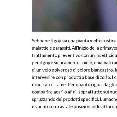
Sebbene il goji sia una pianta molto rustic
malattie e parassiti. All'inizio della primav
trattamento preventivo con un insetticida 
per il goji è sicuramente l'oidio, chiamato 
di un velo polveroso di colore biancastro. 
intervenire con prodotti a base di zolfo. I 
è indicato il rame. Per quanto riguarda gli 
comparire acari o afidi, soprattutto sui nu
spruzzando dei prodotti specifici. Lumache 
e vanno contrastate posizionando attorno a