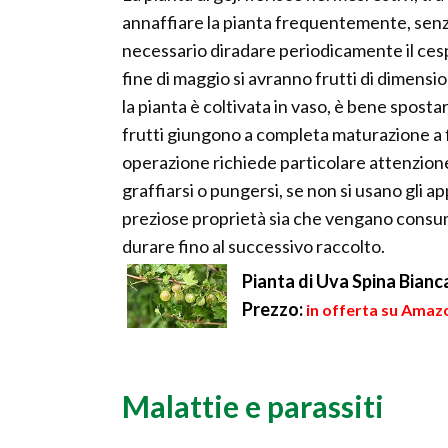
annaffiare la pianta frequentemente, senza
necessario diradare periodicamente il cespu
fine di maggio si avranno frutti di dimens
la pianta è coltivata in vaso, è bene spostarla
frutti giungono a completa maturazione a f
operazione richiede particolare attenzione, 
graffiarsi o pungersi, se non si usano gli 
preziose proprietà sia che vengano consu
durare fino al successivo raccolto.
Pianta di Uva Spina Bianc
Prezzo:
in offerta su Amazo
Malattie e parassiti