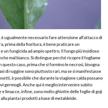
a, è ugualmente necessario fare attenzione all'attacco di
era, prima della fioritura, è bene praticare un
e un fungicida ad ampio spettro. Il fungo più insidioso
anche mal bianco. Si distingue perché ricopre il fogliame
In questo caso, prima che si formino le necrosi, bisogna
casi di ruggine sono piuttosto rari, ma se si manifestasse
insetti, è possibile che durante la stagione calda possano
ovi germogli. Anche qui è meglio intervenire subito
e limacce, infine, sono molto ghiotte delle foglie di goji
lla pianta i prodotti a base di metaldeide.