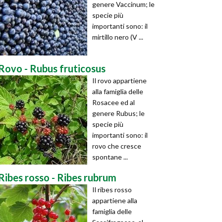
genere Vaccinum; le
specie più
importanti sono: il
mirtillo nero (V ...
Rovo - Rubus fruticosus
Il rovo appartiene
alla famiglia delle
Rosacee ed al
genere Rubus; le
specie più
importanti sono: il
rovo che cresce
spontane ...
Ribes rosso - Ribes rubrum
Il ribes rosso
appartiene alla
famiglia delle