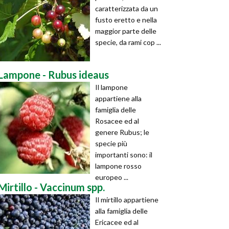
caratterizzata da un
fusto eretto e nella
maggior parte delle
specie, da rami cop ...
Lampone - Rubus ideaus
Il lampone
appartiene alla
famiglia delle
Rosacee ed al
genere Rubus; le
specie più
importanti sono: il
lampone rosso
europeo ...
Mirtillo - Vaccinum spp.
Il mirtillo appartiene
alla famiglia delle
Ericacee ed al