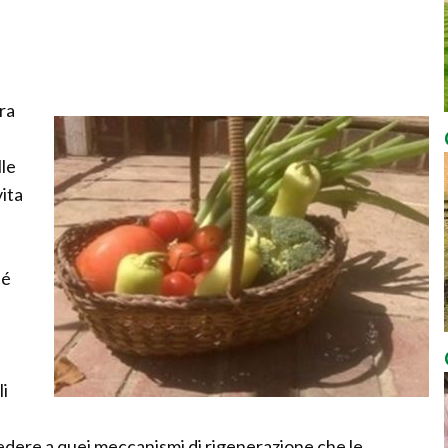
ra
lle
vita
hé
li
ccedere a quei meccanismi di rigenerazione che le