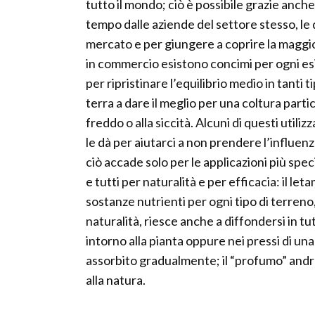
tutto il mondo; ciò è possibile grazie anche
tempo dalle aziende del settore stesso, le q
mercato e per giungere a coprire la maggio
in commercio esistono concimi per ogni esi
per ripristinare l’equilibrio medio in tanti 
terra a dare il meglio per una coltura partic
freddo o alla siccità. Alcuni di questi utili
le dà per aiutarci a non prendere l’influenza
ciò accade solo per le applicazioni più sp
e tutti per naturalità e per efficacia: il l
sostanze nutrienti per ogni tipo di terreno,
naturalità, riesce anche a diffondersi in t
intorno alla pianta oppure nei pressi di una
assorbito gradualmente; il “profumo” andrà
alla natura.