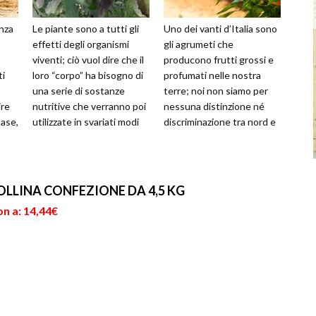
nza
Le piante sono a tutti gli
Uno dei vanti d’Italia sono
effetti degli organismi
gli agrumeti che
viventi; ciò vuol dire che il
producono frutti grossi e
ti
loro “corpo” ha bisogno di
profumati nelle nostra
una serie di sostanze
terre; noi non siamo per
ire
nutritive che verranno poi
nessuna distinzione né
base,
utilizzate in svariati modi
discriminazione tra nord e
ot...
per poter conti...
sud, però c’è da dire che
quest...
LLINA CONFEZIONE DA 4,5 KG
n a: 14,44€