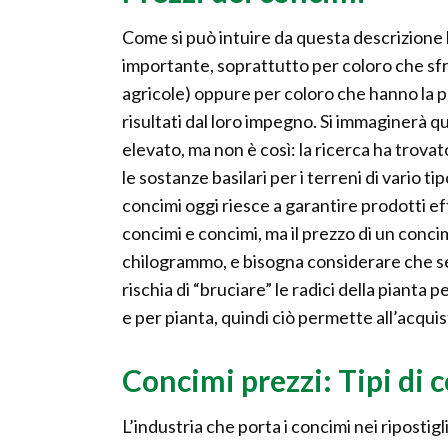
Come si può intuire da questa descrizione 
importante, soprattutto per coloro che sfr
agricole) oppure per coloro che hanno la p
risultati dal loro impegno. Si immaginerà qu
elevato, ma non è così: la ricerca ha tro
le sostanze basilari per i terreni di vario ti
concimi oggi riesce a garantire prodotti ef
concimi e concimi, ma il prezzo di un conc
chilogrammo, e bisogna considerare che se 
rischia di “bruciare” le radici della pianta 
e per pianta, quindi ciò permette all’acqui
Concimi prezzi: Tipi di
L’industria che porta i concimi nei ripostigli