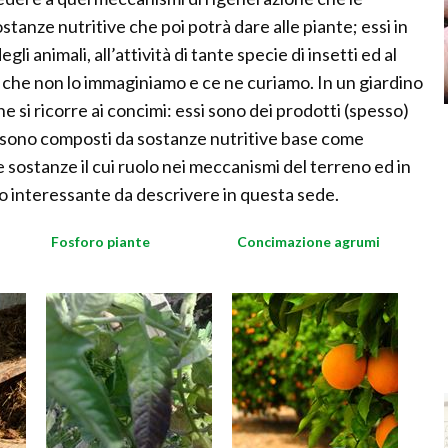
ostanze nutritive che poi potrà dare alle piante; essi in
 animali, all’attività di tante specie di insetti ed al
a che non lo immaginiamo e ce ne curiamo. In un giardino
e si ricorre ai concimi: essi sono dei prodotti (spesso)
, sono composti da sostanze nutritive base come
re sostanze il cui ruolo nei meccanismi del terreno ed in
o interessante da descrivere in questa sede.
Fosforo piante
Concimazione agrumi