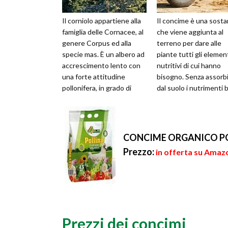
Il corniolo appartiene alla
Il concime è una sosta
famiglia delle Cornacee, al
che viene aggiunta al
genere Corpus ed alla
terreno per dare alle
specie mas. È un albero ad
piante tutti gli elemen
accrescimento lento con
nutritivi di cui hanno
una forte attitudine
bisogno. Senza assorb
pollonifera, in grado di
dal suolo i nutrimenti 
raggiungere un’altezza ...
le piante, infatti, non p
CONCIME ORGANICO PO
Prezzo:
in offerta su Amazo
Prezzi dei concimi