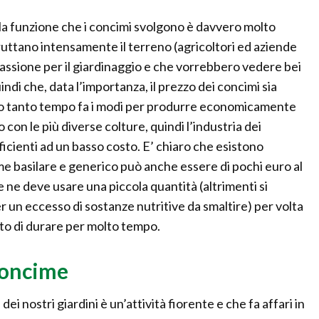
la funzione che i concimi svolgono è davvero molto
uttano intensamente il terreno (agricoltori ed aziende
assione per il giardinaggio e che vorrebbero vedere bei
indi che, data l’importanza, il prezzo dei concimi sia
vato tanto tempo fa i modi per produrre economicamente
po con le più diverse colture, quindi l’industria dei
ficienti ad un basso costo. E’ chiaro che esistono
ime basilare e generico può anche essere di pochi euro al
ne deve usare una piccola quantità (altrimenti si
per un eccesso di sostanze nutritive da smaltire) per volta
sto di durare per molto tempo.
 concime
 dei nostri giardini è un’attività fiorente e che fa affari in