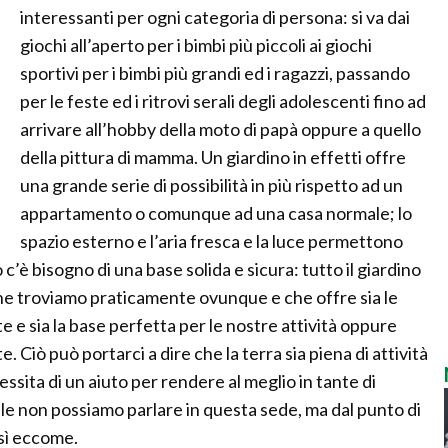
interessanti per ogni categoria di persona: si va dai
giochi all’aperto per i bimbi più piccoli ai giochi
sportivi per i bimbi più grandi ed i ragazzi, passando
per le feste ed i ritrovi serali degli adolescenti fino ad
arrivare all’hobby della moto di papà oppure a quello
della pittura di mamma. Un giardino in effetti offre
una grande serie di possibilità in più rispetto ad un
appartamento o comunque ad una casa normale; lo
spazio esterno e l’aria fresca e la luce permettono
c’è bisogno di una base solida e sicura: tutto il giardino
che troviamo praticamente ovunque e che offre sia le
te e sia la base perfetta per le nostre attività oppure
Ciò può portarci a dire che la terra sia piena di attività
sita di un aiuto per rendere al meglio in tante di
rale non possiamo parlare in questa sede, ma dal punto di
 sì eccome.