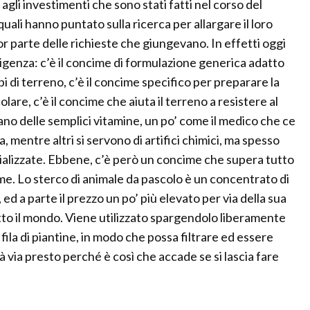
 agli investimenti che sono stati fatti nel corso del
uali hanno puntato sulla ricerca per allargare il loro
r parte delle richieste che giungevano. In effetti oggi
genza: c’è il concime di formulazione generica adatto
tipi di terreno, c’è il concime specifico per preparare la
olare, c’è il concime che aiuta il terreno a resistere al
zzano delle semplici vitamine, un po’ come il medico che ce
, mentre altri si servono di artifici chimici, ma spesso
ecializzate. Ebbene, c’è però un concime che supera tutto
etame. Lo sterco di animale da pascolo è un concentrato di
 ed a parte il prezzo un po’ più elevato per via della sua
utto il mondo. Viene utilizzato spargendolo liberamente
 fila di piantine, in modo che possa filtrare ed essere
 via presto perché è così che accade se si lascia fare