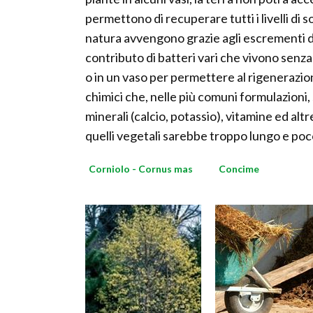
permettono di recuperare tutti i livelli di s
natura avvengono grazie agli escrementi degli
contributo di batteri vari che vivono senz
o in un vaso per permettere al rigenerazion
chimici che, nelle più comuni formulazioni
minerali (calcio, potassio), vitamine ed alt
quelli vegetali sarebbe troppo lungo e poc
Corniolo - Cornus mas
Concime