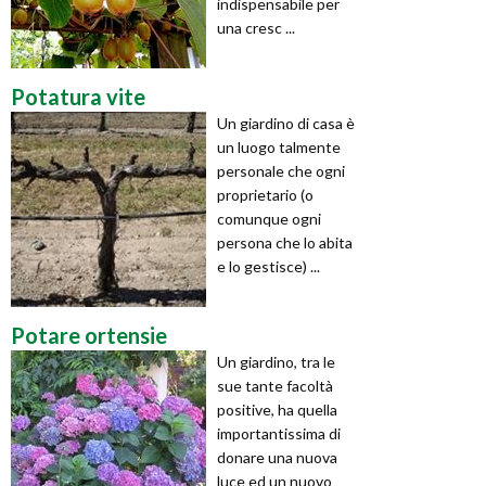
indispensabile per
una cresc ...
Potatura vite
Un giardino di casa è
un luogo talmente
personale che ogni
proprietario (o
comunque ogni
persona che lo abita
e lo gestisce) ...
Potare ortensie
Un giardino, tra le
sue tante facoltà
positive, ha quella
importantissima di
donare una nuova
luce ed un nuovo