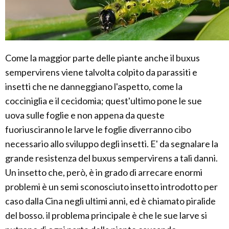
Come la maggior parte delle piante anche il buxus
sempervirens viene talvolta colpito da parassiti e
insetti che ne danneggiano l'aspetto, come la
cocciniglia e il cecidomia; quest'ultimo pone le sue
uova sulle foglie e non appena da queste
fuoriusciranno le larve le foglie diverranno cibo
necessario allo sviluppo degli insetti. E' da segnalare la
grande resistenza del buxus sempervirens a tali danni.
Un insetto che, però, è in grado di arrecare enormi
problemi è un semi sconosciuto insetto introdotto per
caso dalla Cina negli ultimi anni, ed è chiamato piralide
del bosso. il problema principale è che le sue larve si