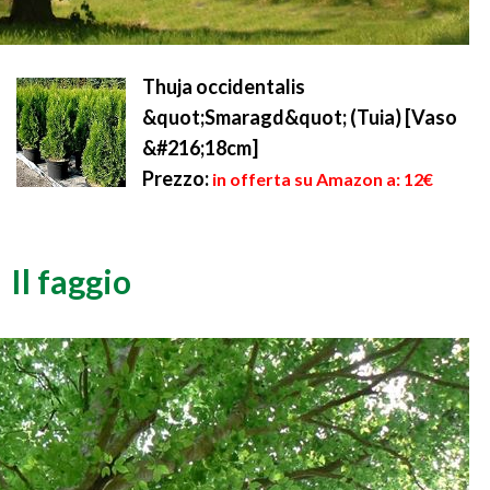
Thuja occidentalis
&quot;Smaragd&quot; (Tuia) [Vaso
&#216;18cm]
Prezzo:
in offerta su Amazon a: 12€
Il faggio