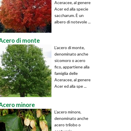
Aceracee, al genere
Acer ed alla specie
saccharum. È un
albero di notevole ...
Acero di monte
L’acero di monte,
denominato anche
sicomoro o acero
fico, appartiene alla
famiglia delle
Aceracee, al genere
Acer ed alla spe ...
Acero minore
L’acero minore,
denominato anche
acero trilobo o