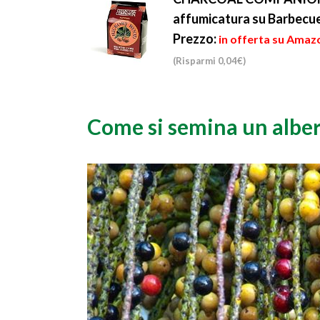
affumicatura su Barbecu
Prezzo:
in offerta su Amazo
(Risparmi 0,04€)
Come si semina un albe