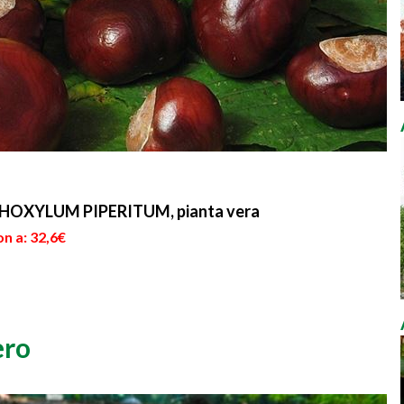
HOXYLUM PIPERITUM, pianta vera
n a: 32,6€
ero