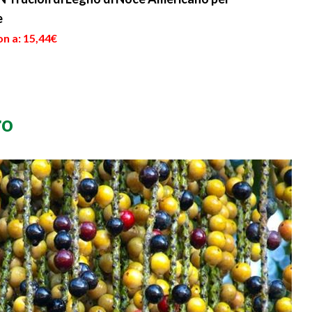
e
n a: 15,44€
ro