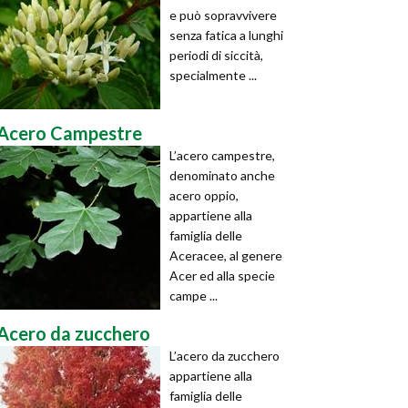
e può sopravvivere
senza fatica a lunghi
periodi di siccità,
specialmente ...
Acero Campestre
L’acero campestre,
denominato anche
acero oppio,
appartiene alla
famiglia delle
Aceracee, al genere
Acer ed alla specie
campe ...
Acero da zucchero
L’acero da zucchero
appartiene alla
famiglia delle