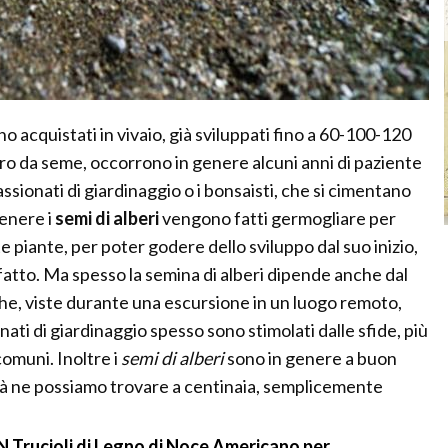
 acquistati in vivaio, già sviluppati fino a 60-100-120
ero da seme, occorrono in genere alcuni anni di paziente
sionati di giardinaggio o i bonsaisti, che si cimentano
genere i
semi di alberi
vengono fatti germogliare per
e piante, per poter godere dello sviluppo dal suo inizio,
e fatto. Ma spesso la semina di alberi dipende anche dal
che, viste durante una escursione in un luogo remoto,
onati di giardinaggio spesso sono stimolati dalle sfide, più
comuni. Inoltre i
semi di alberi
sono in genere a buon
tà ne possiamo trovare a centinaia, semplicemente
cioli di Legno di Noce Americano per