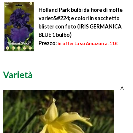
Holland Park bulbi da fiore di molte
variet&#224; e colori in sacchetto
blister con foto (IRIS GERMANICA
BLUE 1 bulbo)
Prezzo:
in offerta su Amazon a: 11€
Varietà
A