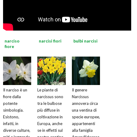
narciso
narcisi fiori
bulbi narcisi
fiore
Il narciso è un
Le piante di
Il genere
fiore dalla
narcissus sono
Narcissus
potente
tra le bulbose
annovera circa
simbologia.
più diffuse in
una ventina di
Esistono,
coltivazione in
specie europee,
infatti, in
Europa, anche
appartenenti
diverse culture,
se in effetti sul
alla famiglia
miti e leggende
nostro contine
Amaryllidaceae,