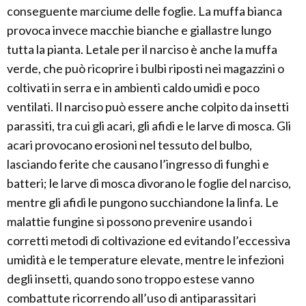
conseguente marciume delle foglie. La muffa bianca
provoca invece macchie bianche e giallastre lungo
tutta la pianta. Letale per il narciso è anche la muffa
verde, che può ricoprire i bulbi riposti nei magazzini o
coltivati in serra e in ambienti caldo umidi e poco
ventilati. Il narciso può essere anche colpito da insetti
parassiti, tra cui gli acari, gli afidi e le larve di mosca. Gli
acari provocano erosioni nel tessuto del bulbo,
lasciando ferite che causano l’ingresso di funghi e
batteri; le larve di mosca divorano le foglie del narciso,
mentre gli afidi le pungono succhiandone la linfa. Le
malattie fungine si possono prevenire usando i
corretti metodi di coltivazione ed evitando l’eccessiva
umidità e le temperature elevate, mentre le infezioni
degli insetti, quando sono troppo estese vanno
combattute ricorrendo all’uso di antiparassitari