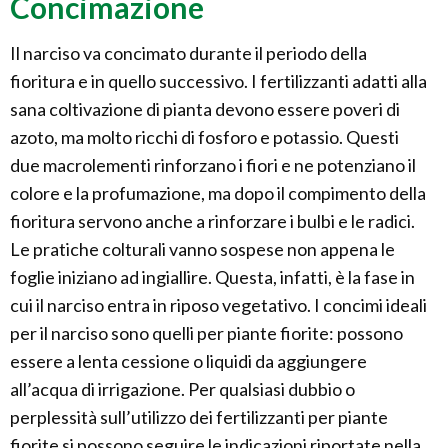
Concimazione
Il narciso va concimato durante il periodo della
fioritura e in quello successivo. I fertilizzanti adatti alla
sana coltivazione di pianta devono essere poveri di
azoto, ma molto ricchi di fosforo e potassio. Questi
due macrolementi rinforzano i fiori e ne potenziano il
colore e la profumazione, ma dopo il compimento della
fioritura servono anche a rinforzare i bulbi e le radici.
Le pratiche colturali vanno sospese non appena le
foglie iniziano ad ingiallire. Questa, infatti, è la fase in
cui il narciso entra in riposo vegetativo. I concimi ideali
per il narciso sono quelli per piante fiorite: possono
essere a lenta cessione o liquidi da aggiungere
all’acqua di irrigazione. Per qualsiasi dubbio o
perplessità sull’utilizzo dei fertilizzanti per piante
fiorite si possono seguire le indicazioni riportate nella