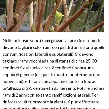
Nelle ortensie sono i rami giovani a fare i fiori, quindi si
devono tagliare solo i rami con più di 3 anni (sono quelli
con ramificazioni laterali e sublaterali). Si devono
tagliare i rami vecchi ad una distanza di circa 25-30
centimetri dal suolo, circa 2 centimetri sopra una
coppia di gemme (da questo punto spunteranno due
nuovi rami), ed i rami che appaiono contorti fino ad
un'altezza di 2-3 centimetri dal terreno. Potare anche i
rami di 2 anni con soltanto ramificazioni laterali. Per
rinforzare ulteriormente la pianta, si può effettuare
una potatura radicale: questo, tuttavia, comporta