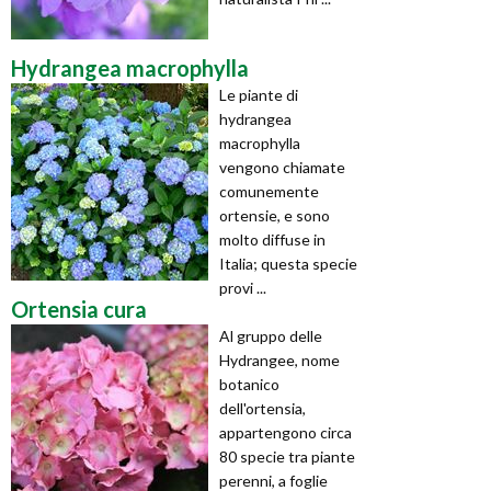
Hydrangea macrophylla
Le piante di
hydrangea
macrophylla
vengono chiamate
comunemente
ortensie, e sono
molto diffuse in
Italia; questa specie
provi ...
Ortensia cura
Al gruppo delle
Hydrangee, nome
botanico
dell'ortensia,
appartengono circa
80 specie tra piante
perenni, a foglie