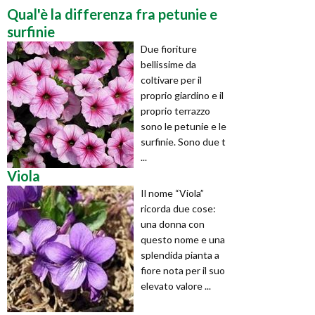
Qual'è la differenza fra petunie e
surfinie
Due fioriture
bellissime da
coltivare per il
proprio giardino e il
proprio terrazzo
sono le petunie e le
surfinie. Sono due t
...
Viola
Il nome “Viola”
ricorda due cose:
una donna con
questo nome e una
splendida pianta a
fiore nota per il suo
elevato valore ...