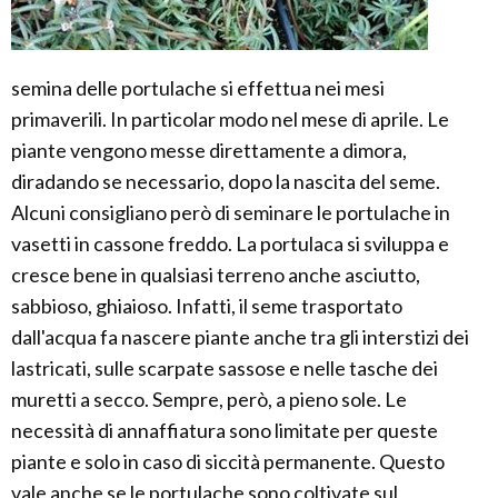
semina delle portulache si effettua nei mesi
primaverili. In particolar modo nel mese di aprile. Le
piante vengono messe direttamente a dimora,
diradando se necessario, dopo la nascita del seme.
Alcuni consigliano però di seminare le portulache in
vasetti in cassone freddo. La portulaca si sviluppa e
cresce bene in qualsiasi terreno anche asciutto,
sabbioso, ghiaioso. Infatti, il seme trasportato
dall'acqua fa nascere piante anche tra gli interstizi dei
lastricati, sulle scarpate sassose e nelle tasche dei
muretti a secco. Sempre, però, a pieno sole. Le
necessità di annaffiatura sono limitate per queste
piante e solo in caso di siccità permanente. Questo
vale anche se le portulache sono coltivate sul