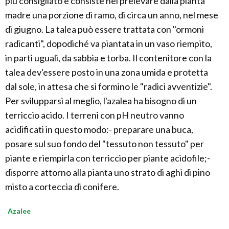
più consigliato e consiste nel prelevare dalla pianta
madre una porzione di ramo, di circa un anno, nel mese
di giugno. La talea può essere trattata con "ormoni
radicanti", dopodiché va piantata in un vaso riempito,
in parti uguali, da sabbia e torba. Il contenitore con la
talea dev'essere posto in una zona umida e protetta
dal sole, in attesa che si formino le "radici avventizie".
Per svilupparsi al meglio, l'azalea ha bisogno di un
terriccio acido. I terreni con pH neutro vanno
acidificati in questo modo:- preparare una buca,
posare sul suo fondo del "tessuto non tessuto" per
piante e riempirla con terriccio per piante acidofile;-
disporre attorno alla pianta uno strato di aghi di pino
misto a corteccia di conifere.
Azalee