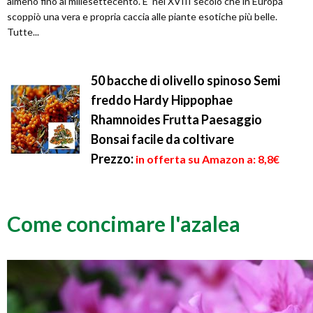
almeno fino al millesettecento. E' nel XVIII secolo che in Europa
scoppiò una vera e propria caccia alle piante esotiche più belle.
Tutte...
50 bacche di olivello spinoso Semi
freddo Hardy Hippophae
Rhamnoides Frutta Paesaggio
Bonsai facile da coltivare
Prezzo:
in offerta su Amazon a: 8,8€
Come concimare l'azalea