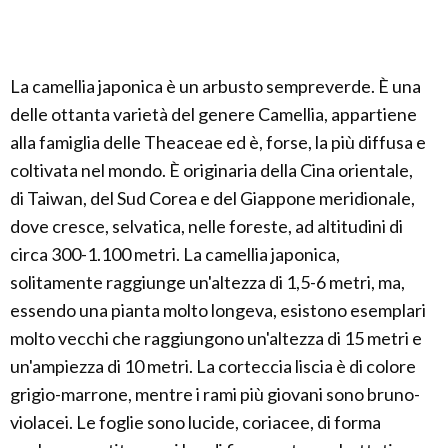
La camellia japonica è un arbusto sempreverde. È una
delle ottanta varietà del genere Camellia, appartiene
alla famiglia delle Theaceae ed è, forse, la più diffusa e
coltivata nel mondo. È originaria della Cina orientale,
di Taiwan, del Sud Corea e del Giappone meridionale,
dove cresce, selvatica, nelle foreste, ad altitudini di
circa 300-1.100 metri. La camellia japonica,
solitamente raggiunge un'altezza di 1,5-6 metri, ma,
essendo una pianta molto longeva, esistono esemplari
molto vecchi che raggiungono un'altezza di 15 metri e
un'ampiezza di 10 metri. La corteccia liscia è di colore
grigio-marrone, mentre i rami più giovani sono bruno-
violacei. Le foglie sono lucide, coriacee, di forma