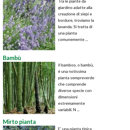
Tra le piante da
giardino adatte alla
creazione di siepi e
bordure, troviamo la
lavanda. Si tratta di
una pianta
comunemente ...
Bambù
Il bamboo, o bambù,
è una notissima
pianta sempreverde
che comprende
diverse specie con
dimensioni
estremamente
variabili. N ...
Mirto pianta
E’ una pianta tipica