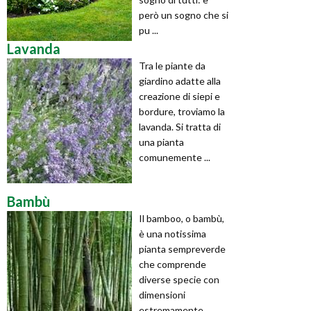
però un sogno che si
pu ...
Lavanda
Tra le piante da
giardino adatte alla
creazione di siepi e
bordure, troviamo la
lavanda. Si tratta di
una pianta
comunemente ...
Bambù
Il bamboo, o bambù,
è una notissima
pianta sempreverde
che comprende
diverse specie con
dimensioni
estremamente