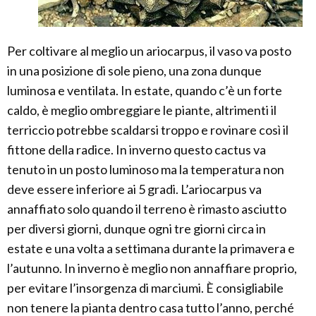
Per coltivare al meglio un ariocarpus, il vaso va posto
in una posizione di sole pieno, una zona dunque
luminosa e ventilata. In estate, quando c’è un forte
caldo, è meglio ombreggiare le piante, altrimenti il
terriccio potrebbe scaldarsi troppo e rovinare così il
fittone della radice. In inverno questo cactus va
tenuto in un posto luminoso ma la temperatura non
deve essere inferiore ai 5 gradi. L’ariocarpus va
annaffiato solo quando il terreno è rimasto asciutto
per diversi giorni, dunque ogni tre giorni circa in
estate e una volta a settimana durante la primavera e
l’autunno. In inverno è meglio non annaffiare proprio,
per evitare l’insorgenza di marciumi. È consigliabile
non tenere la pianta dentro casa tutto l’anno, perché