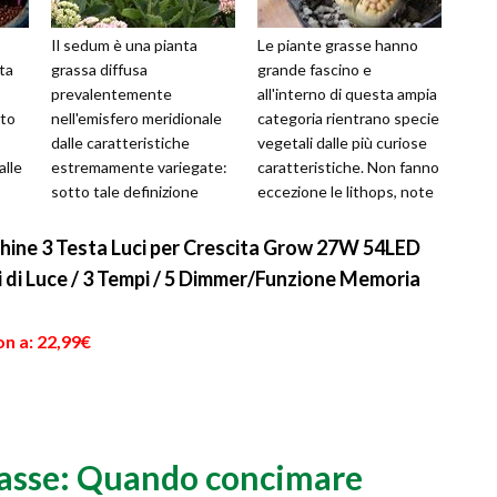
Il sedum è una pianta
Le piante grasse hanno
ta
grassa diffusa
grande fascino e
prevalentemente
all'interno di questa ampia
nto
nell'emisfero meridionale
categoria rientrano specie
dalle caratteristiche
vegetali dalle più curiose
alle
estremamente variegate:
caratteristiche. Non fanno
sotto tale definizione
eccezione le lithops, note
rientra infatti un numero
anche con il nome di pie...
estremamente elevato di
hine 3 Testa Luci per Crescita Grow 27W 54LED
sp...
 di Luce / 3 Tempi / 5 Dimmer/Funzione Memoria
n a: 22,99€
rasse: Quando concimare