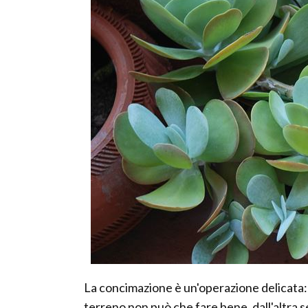
La concimazione è un'operazione delicata: s
terreno non può che fare bene, dall'altra s