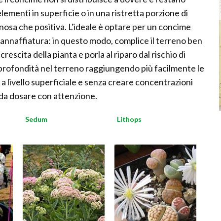
lementi in superficie o in una ristretta porzione di
nnosa che positiva. L'ideale è optare per un concime
i annaffiatura: in questo modo, complice il terreno ben
escita della pianta e porla al riparo dal rischio di
in profondità nel terreno raggiungendo più facilmente le
 livello superficiale e senza creare concentrazioni
 da dosare con attenzione.
Sedum
Lithops