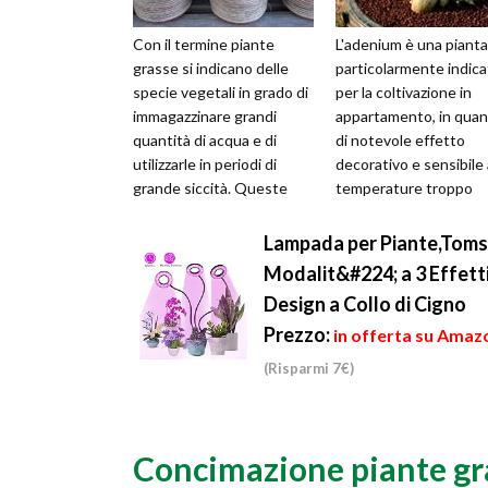
Con il termine piante
L'adenium è una pianta
grasse si indicano delle
particolarmente indica
specie vegetali in grado di
per la coltivazione in
immagazzinare grandi
appartamento, in qua
quantità di acqua e di
di notevole effetto
utilizzarle in periodi di
decorativo e sensibile 
grande siccità. Queste
temperature troppo
piante, in realtà, non si
rigide. La principale
chiama...
particolarità de...
Lampada per Piante,Toms
Modalit&#224; a 3 Effetti
Design a Collo di Cigno
Prezzo:
in offerta su Amazo
(Risparmi 7€)
Concimazione piante g