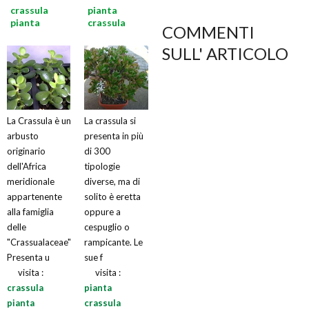
crassula
pianta
pianta
crassula
COMMENTI
SULL' ARTICOLO
La Crassula è un
La crassula si
arbusto
presenta in più
originario
di 300
dell'Africa
tipologie
meridionale
diverse, ma di
appartenente
solito è eretta
alla famiglia
oppure a
delle
cespuglio o
"Crassualaceae".
rampicante. Le
Presenta u
sue f
visita :
visita :
crassula
pianta
pianta
crassula