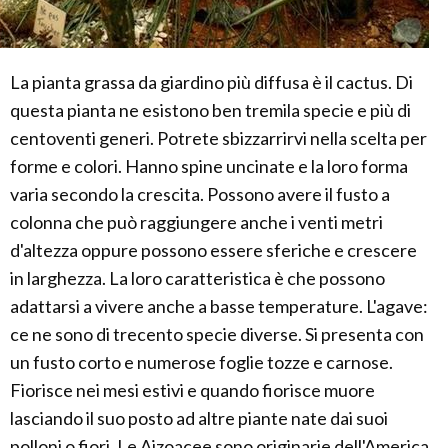
La pianta grassa da giardino più diffusa è il cactus. Di
questa pianta ne esistono ben tremila specie e più di
centoventi generi. Potrete sbizzarrirvi nella scelta per
forme e colori. Hanno spine uncinate e la loro forma
varia secondo la crescita. Possono avere il fusto a
colonna che può raggiungere anche i venti metri
d'altezza oppure possono essere sferiche e crescere
in larghezza. La loro caratteristica è che possono
adattarsi a vivere anche a basse temperature. L'agave:
ce ne sono di trecento specie diverse. Si presenta con
un fusto corto e numerose foglie tozze e carnose.
Fiorisce nei mesi estivi e quando fiorisce muore
lasciando il suo posto ad altre piante nate dai suoi
polloni o fiori. Le Aizoacee sono originarie dell'America