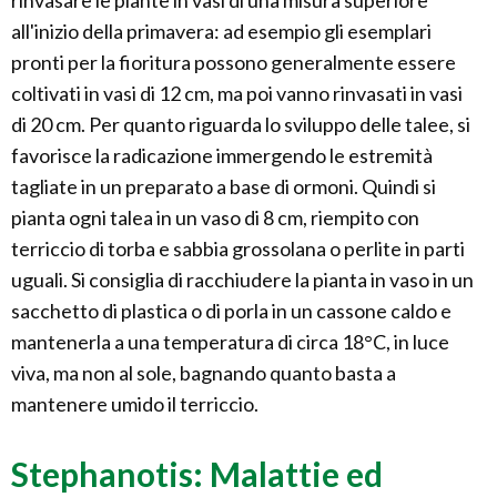
rinvasare le piante in vasi di una misura superiore
all'inizio della primavera: ad esempio gli esemplari
pronti per la fioritura possono generalmente essere
coltivati in vasi di 12 cm, ma poi vanno rinvasati in vasi
di 20 cm. Per quanto riguarda lo sviluppo delle talee, si
favorisce la radicazione immergendo le estremità
tagliate in un preparato a base di ormoni. Quindi si
pianta ogni talea in un vaso di 8 cm, riempito con
terriccio di torba e sabbia grossolana o perlite in parti
uguali. Si consiglia di racchiudere la pianta in vaso in un
sacchetto di plastica o di porla in un cassone caldo e
mantenerla a una temperatura di circa 18°C, in luce
viva, ma non al sole, bagnando quanto basta a
mantenere umido il terriccio.
Stephanotis: Malattie ed