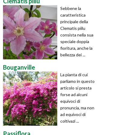
Clematis piilu
Sebbene la
caratteristica
principale della
Clematis piilu
consista nella sua
speciale doppia
fioritura, anche la
bellezza dei ...
Bouganville
La pianta di cui
parliamo in questo
articolo si presta
forse ad alcuni
equivoci di
pronuncia, ma non
ad equivoci di
coltivazi ...
Passiflora