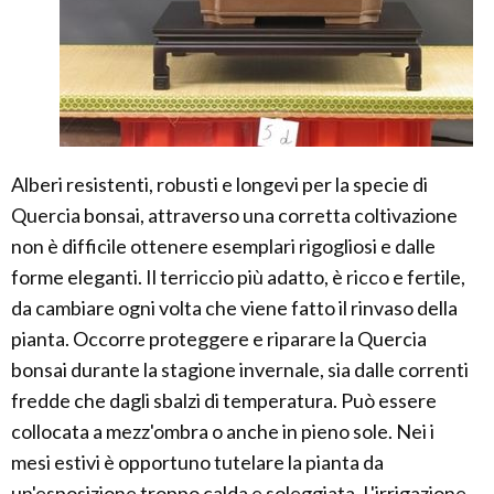
Alberi resistenti, robusti e longevi per la specie di
Quercia bonsai, attraverso una corretta coltivazione
non è difficile ottenere esemplari rigogliosi e dalle
forme eleganti. Il terriccio più adatto, è ricco e fertile,
da cambiare ogni volta che viene fatto il rinvaso della
pianta. Occorre proteggere e riparare la Quercia
bonsai durante la stagione invernale, sia dalle correnti
fredde che dagli sbalzi di temperatura. Può essere
collocata a mezz'ombra o anche in pieno sole. Nei i
mesi estivi è opportuno tutelare la pianta da
un'esposizione troppo calda e soleggiata. L'irrigazione