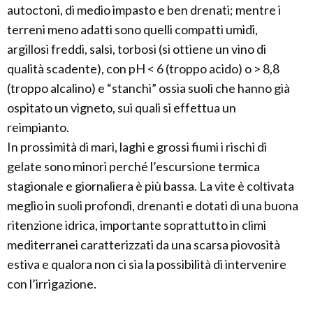
autoctoni, di medio impasto e ben drenati; mentre i
terreni meno adatti sono quelli compatti umidi,
argillosi freddi, salsi, torbosi (si ottiene un vino di
qualità scadente), con pH < 6 (troppo acido) o > 8,8
(troppo alcalino) e “stanchi” ossia suoli che hanno già
ospitato un vigneto, sui quali si effettua un
reimpianto.
In prossimità di mari, laghi e grossi fiumi i rischi di
gelate sono minori perché l’escursione termica
stagionale e giornaliera è più bassa. La vite è coltivata
meglio in suoli profondi, drenanti e dotati di una buona
ritenzione idrica, importante soprattutto in climi
mediterranei caratterizzati da una scarsa piovosità
estiva e qualora non ci sia la possibilità di intervenire
con l’irrigazione.