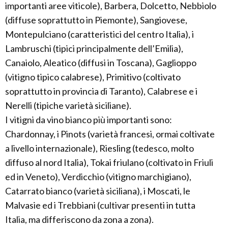
importanti aree viticole), Barbera, Dolcetto, Nebbiolo
(diffuse soprattutto in Piemonte), Sangiovese,
Montepulciano (caratteristici del centro Italia), i
Lambruschi (tipici principalmente dell’Emilia),
Canaiolo, Aleatico (diffusi in Toscana), Gaglioppo
(vitigno tipico calabrese), Primitivo (coltivato
soprattutto in provincia di Taranto), Calabrese e i
Nerelli (tipiche varietà siciliane).
I vitigni da vino bianco più importanti sono:
Chardonnay, i Pinots (varietà francesi, ormai coltivate
a livello internazionale), Riesling (tedesco, molto
diffuso al nord Italia), Tokai friulano (coltivato in Friuli
ed in Veneto), Verdicchio (vitigno marchigiano),
Catarrato bianco (varietà siciliana), i Moscati, le
Malvasie ed i Trebbiani (cultivar presenti in tutta
Italia, ma differiscono da zona a zona).