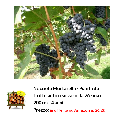
Nocciolo Mortarella - Pianta da
frutto antico su vaso da 26 - max
200 cm - 4 anni
Prezzo:
in offerta su Amazon a: 26,2€