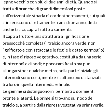
legno vecchio con più di due anni di età. Quando si
tratta di branche di grandi dimensioni poste
sull’orizzontale si parla di cordoni permanenti, sui quali
si inseriscono direttamente i rami di un anno, detti
anche tralci, capi a frutto o sarmenti.
Il capo a frutto è una struttura a lignificazione
pressocchè completa (il tralcio ancora verde, non
lignificato e con attaccate le foglie è detto germoglio)
e, in fase di riposo vegetativo, costituita da una serie
di internodi e di nodi; è poco ramificato ma può
allungarsi per qualche metro, nella parte iniziale gli
internodi sono corti, mentre risultano più distanziati
tra loro in quella intermedia e finale.
Le gemme si distinguono in ibernanti o dormienti,
pronte e latenti. Le prime si trovano sul nodo del
tralcio e, a partire dalla ripresa vegetativa primaverile,