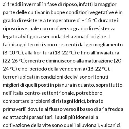
ai freddi invernali in fase di riposo, infatti la maggior
parte delle cultivar in buone condizioni vegetative è in
grado di resistere a temperature di – 15 °C durante il
riposo invernale con un diverso grado di resistenza
legato al vitigno a seconda della zona di origine. I
fabbisogni termici sono crescenti dal germogliamento
(8-10 °C), alla fioritura (18-22 °C) e fino all’invaiatura
(22-26 °C); mentre diminuiscono alla maturazione (20-
24 °C) e nel periodo della vendemmia (18-22 °C). I
terreni ubicati in condizioni declivi sono ritenuti
migliori di quelli posti in pianura in quanto, soprattutto
nell’Italia centro-settentrionale, potrebbero
comportare problemi di ristagni idrici, brinate
primaverili dovute al flusso verso il basso di aria fredda
ed attacchi parassitari. I suoli più idonei alla
coltivazione della vite sono quelli alluvionali, vulcanici,