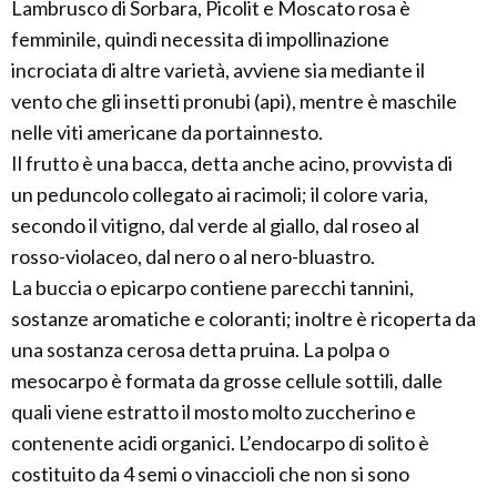
Lambrusco di Sorbara, Picolit e Moscato rosa è
femminile, quindi necessita di impollinazione
incrociata di altre varietà, avviene sia mediante il
vento che gli insetti pronubi (api), mentre è maschile
nelle viti americane da portainnesto.
Il frutto è una bacca, detta anche acino, provvista di
un peduncolo collegato ai racimoli; il colore varia,
secondo il vitigno, dal verde al giallo, dal roseo al
rosso-violaceo, dal nero o al nero-bluastro.
La buccia o epicarpo contiene parecchi tannini,
sostanze aromatiche e coloranti; inoltre è ricoperta da
una sostanza cerosa detta pruina. La polpa o
mesocarpo è formata da grosse cellule sottili, dalle
quali viene estratto il mosto molto zuccherino e
contenente acidi organici. L’endocarpo di solito è
costituito da 4 semi o vinaccioli che non si sono