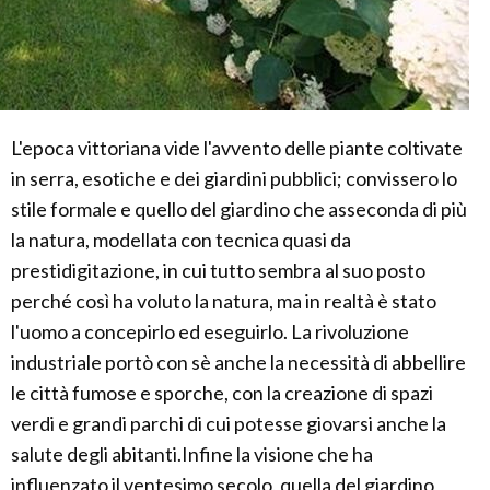
L'epoca vittoriana vide l'avvento delle piante coltivate
in serra, esotiche e dei giardini pubblici; convissero lo
stile formale e quello del giardino che asseconda di più
la natura, modellata con tecnica quasi da
prestidigitazione, in cui tutto sembra al suo posto
perché così ha voluto la natura, ma in realtà è stato
l'uomo a concepirlo ed eseguirlo. La rivoluzione
industriale portò con sè anche la necessità di abbellire
le città fumose e sporche, con la creazione di spazi
verdi e grandi parchi di cui potesse giovarsi anche la
salute degli abitanti.Infine la visione che ha
influenzato il ventesimo secolo, quella del giardino