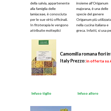
della salvia, appartenente
insieme all'Origanum
alla famiglia delle
majorana, è una delle
lamiaceae, è conosciuta
specie del genere
per le sue virtù officinali.
Origanum più utilizzat
In fitoterapia le vengono
nella cucina italiana e
attribuite molteplici
greca. Infatti, si usa p
proprietà curative (tonic
insaporire piatti di vari
natura, come ad e
Camomilla romana fiori in
Italy
Prezzo:
in offerta su
Infuso tiglio
Infuso alloro