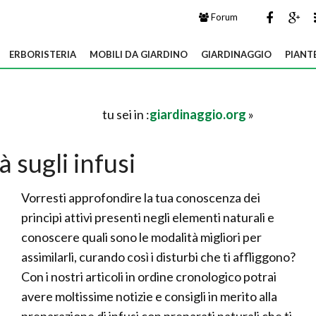
Forum
ERBORISTERIA
MOBILI DA GIARDINO
GIARDINAGGIO
PIANT
tu sei in :
giardinaggio.org
»
 sugli infusi
Vorresti approfondire la tua conoscenza dei
principi attivi presenti negli elementi naturali e
conoscere quali sono le modalità migliori per
assimilarli, curando così i disturbi che ti affliggono?
Con i nostri articoli in ordine cronologico potrai
avere moltissime notizie e consigli in merito alla