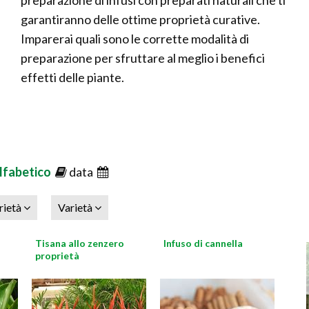
preparazione di infusi con preparati naturali che ti
garantiranno delle ottime proprietà curative.
Imparerai quali sono le corrette modalità di
preparazione per sfruttare al meglio i benefici
effetti delle piante.
lfabetico
data
rietà
Varietà
Tisana allo zenzero
Infuso di cannella
proprietà