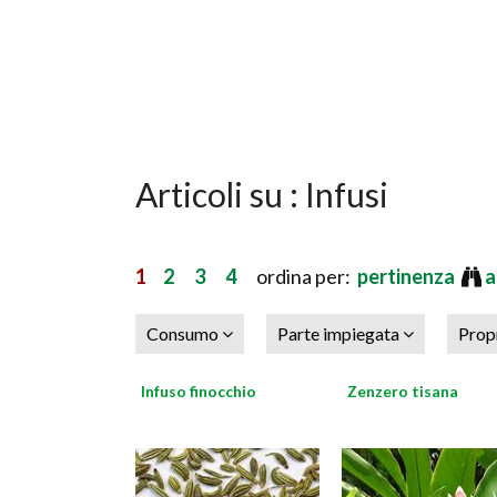
Articoli su : Infusi
1
2
3
4
ordina per:
pertinenza
a
Consumo
Parte impiegata
Prop
Infuso finocchio
Zenzero tisana