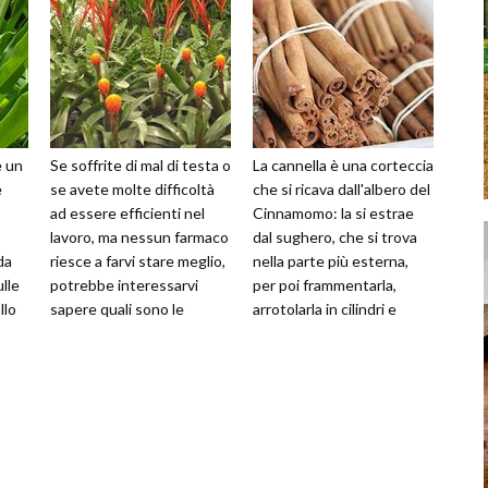
è un
Se soffrite di mal di testa o
La cannella è una corteccia
e
se avete molte difficoltà
che si ricava dall'albero del
ad essere efficienti nel
Cinnamomo: la si estrae
lavoro, ma nessun farmaco
dal sughero, che si trova
da
riesce a farvi stare meglio,
nella parte più esterna,
ulle
potrebbe interessarvi
per poi frammentarla,
llo
sapere quali sono le
arrotolarla in cilindri e
 di
proprietà della tisan
infine essiccarla.