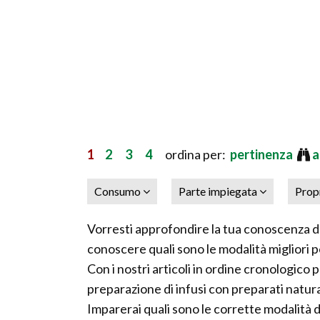
1
2
3
4
ordina per:
pertinenza
a
Consumo
Parte impiegata
Prop
Vorresti approfondire la tua conoscenza dei
conoscere quali sono le modalità migliori pe
Con i nostri articoli in ordine cronologico p
preparazione di infusi con preparati natura
Imparerai quali sono le corrette modalità d