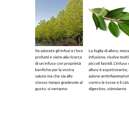
Se adorate gli infusi e i loro
La foglia di alloro, mess
profumi e siete alla ricerca
infusione, risolve molti
di un infuso con proprietà
piccoli fastidi. L'infuso 
benfiche per la vostra
alloro è espettorante,
salute ma che sia allo
azione antinfiammatori
stesso tempo gradevole al
contro la tosse e il cat
gusto, vi verranno
digestivo, stimolante
spiegate le proprietà
dell'appetito