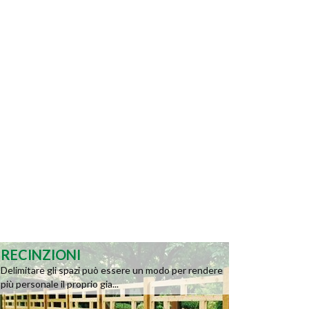
RECINZIONI
Delimitare gli spazi può essere un modo per rendere
più personale il proprio gia...