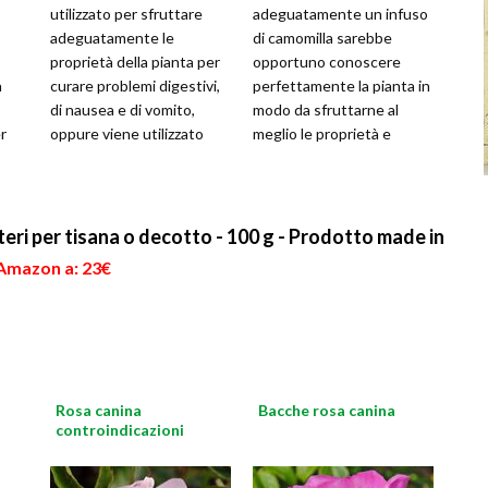
utilizzato per sfruttare
adeguatamente un infuso
adeguatamente le
di camomilla sarebbe
proprietà della pianta per
opportuno conoscere
a
curare problemi digestivi,
perfettamente la pianta in
di nausea e di vomito,
modo da sfruttarne al
er
oppure viene utilizzato
meglio le proprietà e
a
come antinfiammatorio.
sapere come realizzare
Per rius
ottimamente le p
teri per tisana o decotto - 100 g - Prodotto made in
 Amazon a: 23€
Rosa canina
Bacche rosa canina
controindicazioni