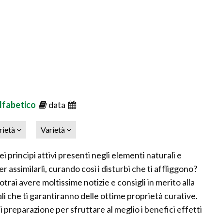
lfabetico
data
rietà
Varietà
 principi attivi presenti negli elementi naturali e
r assimilarli, curando così i disturbi che ti affliggono?
otrai avere moltissime notizie e consigli in merito alla
li che ti garantiranno delle ottime proprietà curative.
i preparazione per sfruttare al meglio i benefici effetti