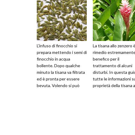
L'infuso di finocchio si
La tisana allo zenzero 
prepara mettendo i semi di
rimedio estremament
finocchio in acqua
benefico per il
bollente. Dopo qualche
trattamento di alcuni
minuto la tisana va filtrata
disturbi. In questa gui
ed è pronta per essere
tutte le informazioni s
bevuta. Volendo si può
proprietà della tisana a
dolcificare con del miele o
zenzero, sulle modalità
agg
prep