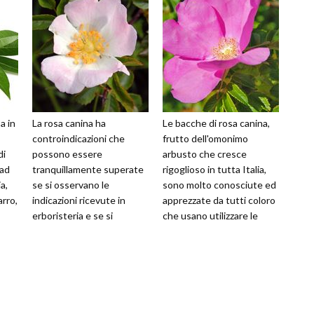
a in
La rosa canina ha
Le bacche di rosa canina,
controindicazioni che
frutto dell'omonimo
di
possono essere
arbusto che cresce
 ad
tranquillamente superate
rigoglioso in tutta Italia,
a,
se si osservano le
sono molto conosciute ed
arro,
indicazioni ricevute in
apprezzate da tutti coloro
erboristeria e se si
che usano utilizzare le
preparano gli infusi
proprietà delle piante per
utilizzando le dosi
appo
corrette. I ben