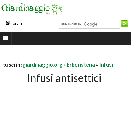
Forum
tu sei in :
giardinaggio.org
»
Erboristeria
»
Infusi
Infusi antisettici