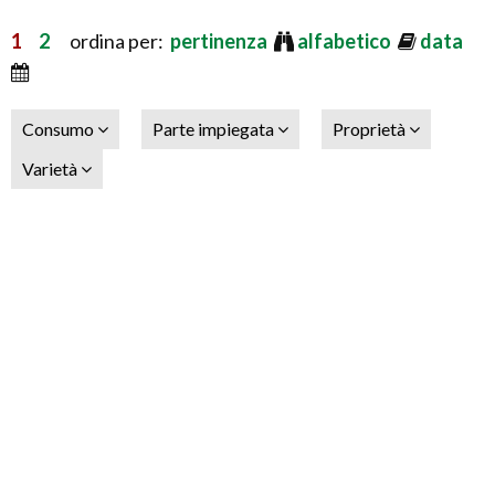
1
2
ordina per:
pertinenza
alfabetico
data
Consumo
Parte impiegata
Proprietà
Varietà