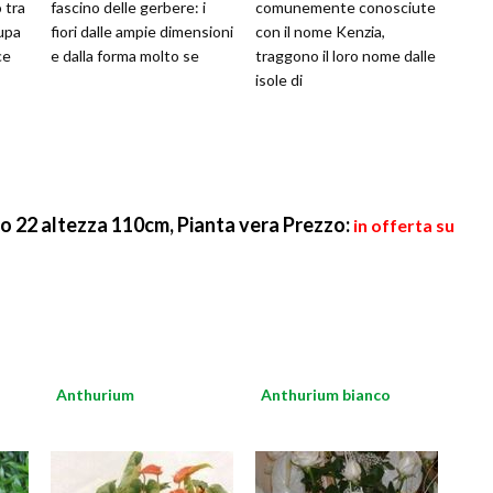
 tra
fascino delle gerbere: i
comunemente conosciute
cupa
fiori dalle ampie dimensioni
con il nome Kenzia,
ce
e dalla forma molto se
traggono il loro nome dalle
isole di
22 altezza 110cm, Pianta vera
Prezzo:
in offerta su
Anthurium
Anthurium bianco