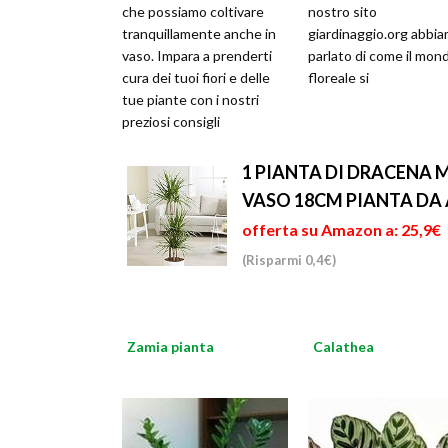
che possiamo coltivare
nostro sito
tranquillamente anche in
giardinaggio.org abbi
vaso. Impara a prenderti
parlato di come il mon
cura dei tuoi fiori e delle
floreale si
tue piante con i nostri
preziosi consigli
1 PIANTA DI DRACENA 
VASO 18CM PIANTA DA 
offerta su Amazon a: 25,9€
(Risparmi 0,4€)
Zamia pianta
Calathea