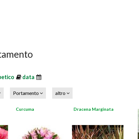
artamento
betico
data
Portamento
altro
Curcuma
Dracena Marginata