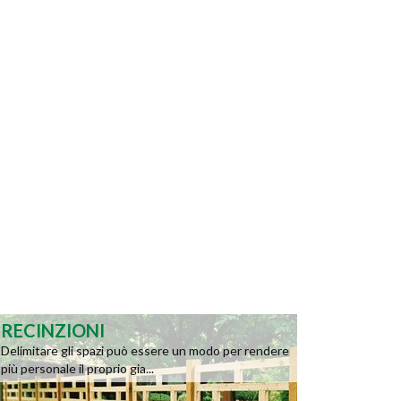
RECINZIONI
Delimitare gli spazi può essere un modo per rendere
più personale il proprio gia...