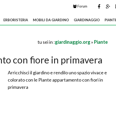
Forum
ERBORISTERIA
MOBILI DA GIARDINO
GIARDINAGGIO
PIANT
tu sei in :
giardinaggio.org
»
Piante
to con fiore in primavera
Arricchisci il giardino e rendilo uno spazio vivace e
colorato con le Piante appartamento con fiori in
primavera