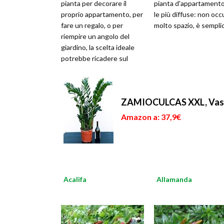
pianta per decorare il
pianta d'appartamento
proprio appartamento, per
le più diffuse: non oc
fare un regalo, o per
molto spazio, è sempli
riempire un angolo del
giardino, la scelta ideale
potrebbe ricadere sul
filodendro. Di questa
pianta esist
ZAMIOCULCAS XXL, Vaso 
Amazon a: 37,9€
Acalifa
Allamanda