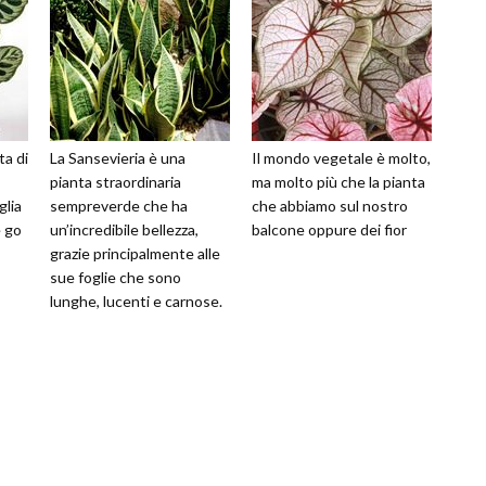
ta di
La Sansevieria è una
Il mondo vegetale è molto,
pianta straordinaria
ma molto più che la pianta
glia
sempreverde che ha
che abbiamo sul nostro
 go
un’incredibile bellezza,
balcone oppure dei fior
grazie principalmente alle
sue foglie che sono
lunghe, lucenti e carnose.
Va innaffiato bene il
terriccio che si t