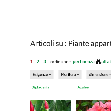
Articoli su : Piante app
1
2
3
ordina per:
pertinenza
alfa
Esigenze
Fioritura
dimensione
Dipladenia
Azalee