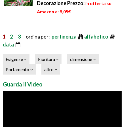
Decorazione
Prezzo:
in offerta su
Amazon a: 8,05€
1
2
3
ordina per:
pertinenza
alfabetico
data
Esigenze
Fioritura
dimensione
Portamento
altro
Guarda il Video