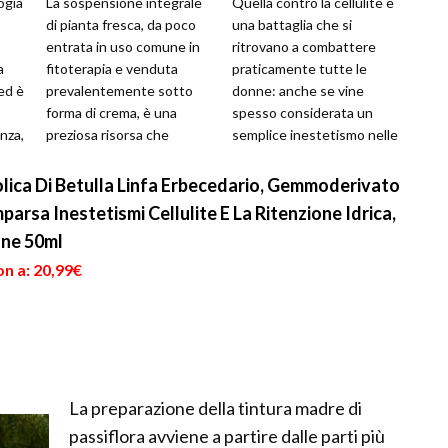
ogia
La sospensione integrale
Quella contro la cellulite è
di pianta fresca, da poco
una battaglia che si
entrata in uso comune in
ritrovano a combattere
a
fitoterapia e venduta
praticamente tutte le
ed è
prevalentemente sotto
donne: anche se vine
forma di crema, è una
spesso considerata un
nza,
preziosa risorsa che
semplice inestetismo nelle
permette di sfruttare al
forme più leggere, si tratta
massimo tutt...
di un ...
olica Di Betulla Linfa Erbecedario, Gemmoderivato
rsa Inestetismi Cellulite E La Ritenzione Idrica,
one 50ml
n a: 20,99€
La preparazione della tintura madre di
passiflora avviene a partire dalle parti più