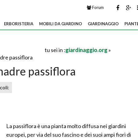
Forum
ERBORISTERIA
MOBILI DA GIARDINO
GIARDINAGGIO
PIANT
tu sei in :
giardinaggio.org
»
dre passiflora
madre passiflora
icoli:
La passiflora è una pianta molto diffusa nei giardini
europei, per via del suo fascino e dei suoi ampi fiori di