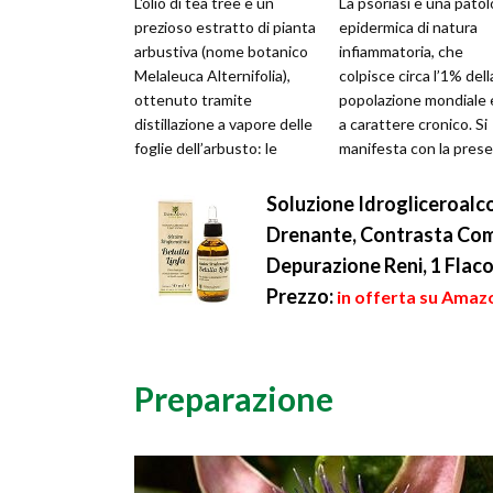
L'olio di tea tree è un
La psoriasi è una patol
prezioso estratto di pianta
epidermica di natura
arbustiva (nome botanico
infiammatoria, che
Melaleuca Alternifolia),
colpisce circa l’1% dell
ottenuto tramite
popolazione mondiale 
distillazione a vapore delle
a carattere cronico. Si
foglie dell’arbusto: le
manifesta con la prese
qualità migliori vengono
lungo tutto il corpo, di
dis...
mac...
Soluzione Idrogliceroalc
Drenante, Contrasta Compa
Depurazione Reni, 1 Flac
Prezzo:
in offerta su Amazo
Preparazione