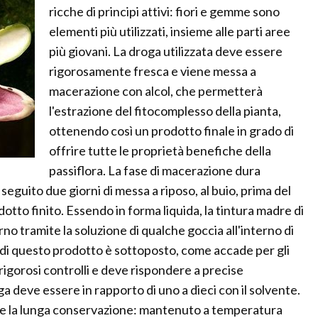
ricche di principi attivi: fiori e gemme sono
elementi più utilizzati, insieme alle parti aree
più giovani. La droga utilizzata deve essere
rigorosamente fresca e viene messa a
macerazione con alcol, che permetterà
l'estrazione del fitocomplesso della pianta,
ottenendo così un prodotto finale in grado di
offrire tutte le proprietà benefiche della
passiflora. La fase di macerazione dura
seguito due giorni di messa a riposo, al buio, prima del
dotto finito. Essendo in forma liquida, la tintura madre di
no tramite la soluzione di qualche goccia all'interno di
di questo prodotto è sottoposto, come accade per gli
 rigorosi controlli e deve rispondere a precise
ga deve essere in rapporto di uno a dieci con il solvente.
nche la lunga conservazione: mantenuto a temperatura