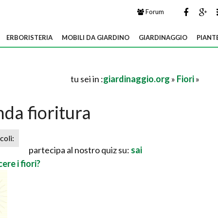
Forum
ERBORISTERIA
MOBILI DA GIARDINO
GIARDINAGGIO
PIANT
tu sei in :
giardinaggio.org
»
Fiori
»
da fioritura
icoli:
partecipa al nostro quiz su:
sai
ere i fiori?