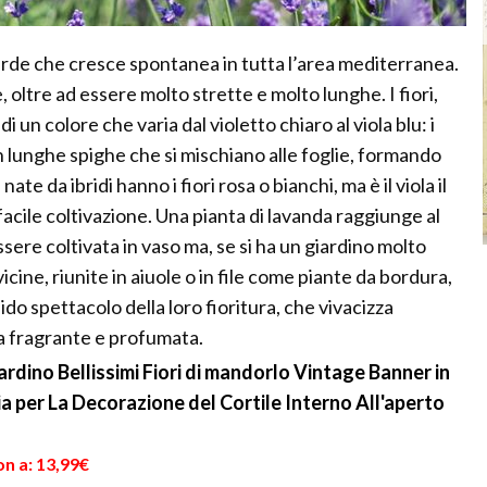
rde che cresce spontanea in tutta l’area mediterranea.
oltre ad essere molto strette e molto lunghe. I fiori,
i un colore che varia dal violetto chiaro al viola blu: i
in lunghe spighe che si mischiano alle foglie, formando
e da ibridi hanno i fiori rosa o bianchi, ma è il viola il
 facile coltivazione. Una pianta di lavanda raggiunge al
sere coltivata in vaso ma, se si ha un giardino molto
cine, riunite in aiuole o in file come piante da bordura,
do spettacolo della loro fioritura, che vivacizza
ria fragrante e profumata.
ino Bellissimi Fiori di mandorlo Vintage Banner in
a per La Decorazione del Cortile Interno All'aperto
n a: 13,99€