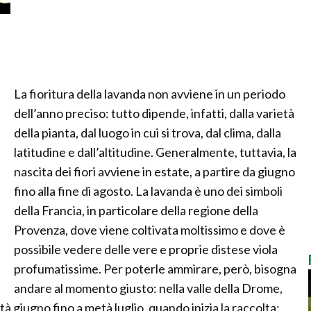
La fioritura della lavanda non avviene in un periodo
dell’anno preciso: tutto dipende, infatti, dalla varietà
della pianta, dal luogo in cui si trova, dal clima, dalla
latitudine e dall’altitudine. Generalmente, tuttavia, la
nascita dei fiori avviene in estate, a partire da giugno
fino alla fine di agosto. La lavanda è uno dei simboli
della Francia, in particolare della regione della
Provenza, dove viene coltivata moltissimo e dove è
possibile vedere delle vere e proprie distese viola
profumatissime. Per poterle ammirare, però, bisogna
andare al momento giusto: nella valle della Drome,
tà giugno fino a metà luglio, quando inizia la raccolta;