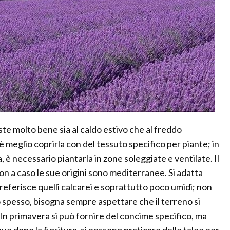
ste molto bene sia al caldo estivo che al freddo
 è meglio coprirla con del tessuto specifico per piante; in
 è necessario piantarla in zone soleggiate e ventilate. Il
non a caso le sue origini sono mediterranee. Si adatta
preferisce quelli calcarei e soprattutto poco umidi; non
o spesso, bisogna sempre aspettare che il terreno si
 In primavera si può fornire del concime specifico, ma
ue dopo la fioritura, si possono praticare delle talee per