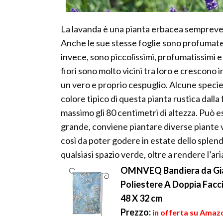
La lavanda è una pianta erbacea sempreve
Anche le sue stesse foglie sono profumate, 
invece, sono piccolissimi, profumatissimi e d
fiori sono molto vicini tra loro e crescono 
un vero e proprio cespuglio. Alcune specie nat
colore tipico di questa pianta rustica dalla
massimo gli 80 centimetri di altezza. Può es
grande, conviene piantare diverse piante vi
così da poter godere in estate dello splendi
qualsiasi spazio verde, oltre a rendere l’a
OMNVEQ Bandiera da Giard
Poliestere A Doppia Facci
48 X 32 cm
Prezzo:
in offerta su Amazo