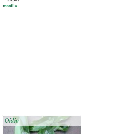
monilia
Oidio