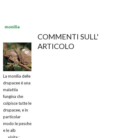
monilia
COMMENTI SULL'
ARTICOLO
La monilia delle
drupacee è una
malattia
fungina che
colpisce tutte le
drupacee, e in
particolar
modo le pesche
e le alb
visita :